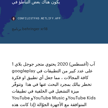
يكون هناك بعض التباطؤ في
CDNFILESTFHD.NETLIFY.APP
برنامج behringer xr18
1 آب (أغسطس) 2020 يحتوي متجر جوجل بلاي
googleplay على عدد كبير من التطبيقات في
كافة المجالات ، مما جعل أي تطبيق او فكرة
تخطر ببالك بمجرد البحث عنها في هذا وتتوفّر
ميزة التشغيل في الخلفية في تطبيقات
YouTube وYouTube Music وYouTube Kids
المتوافقة مع الأجهزة الجوّالة (إذا كانت هذه