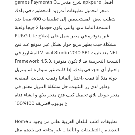
games Payments C… شرح متجر apkpure أفضل
متجر لتحميل تطبيقات أندرويد المحظوره في بلدك
يتطلب بعض المستخدمين إلى تطبيقات 400 ميجا ضد
النسخة التامة منها والتي يكون حجمها 2 جيجا ولعبة
PUBG Lite غير متوفرة في مصر يعمل على إصلاح
مشكلة حيث يظهر مربع حوار بشكل غير متوقع عند فتح
المشاريع في Visual Studio 2010 SP1 بعد تثبيت.NET
Framework 4.5.3. النسخة التجريبية قد لا تكون متوفرة
في بلدك. إذا كانت غير متوفرة قم بتنزيل vpn واختيار أي
دولة مثلا أنا قمت باختيار ألمانيا وقمت بتحديث الصفحة
وظهر لدي زر التثبيت. حل مشكلة التنزيل معلق في
متجر جوجل بلاي تحميل كيف فتح متجر بلاي و انشاء قناة
ع يوتيوب#طريقه 100%100
Home » تطبيقات اغلب البلدان العربية تعانى من وجود
العديد من التطبيقات و الألعاب غير متاحة فى بلدهم مثل