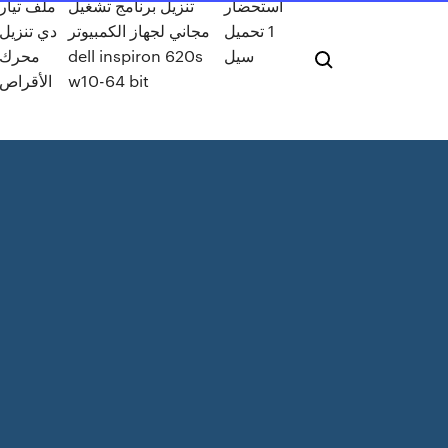
استحضار
تنزيل برنامج تشغيل
ملف تيار
1 تحميل
مجاني لجهاز الكمبيوتر
دي تنزيل
سيل
dell inspiron 620s
محرك
w10-64 bit
الأقراص