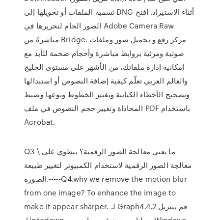
تسمية الملفات أو تحويلها إلى DNG أثناء الاستيراد. افتح
الصور الخام لتحريرها في Adobe Camera Raw
مباشرةً من Bridge. مركز رفع و تحميل صور وملفات
صوتية ومرئية بروابط مباشرة وأحجام ضخمة للأبد مع
إمكانية إدارة ملفاتك، من الأشهر على مستوى الخليج
والعالم العربي تعلّم كيفية إضافة النصوص أو استبدالها
وتصحيح الأخطاء الكتابية وتغيير الخطوط ونوعها وضبط
المحاذاة وتغيير حجم النصوص في ملف PDF باستخدام
Acrobat.
Q3 \ ما يعني معالجة الصور الرقمية؟ ينطوي على
معالجة الصور الرقمية لاستخدام الكمبيوتر لتغيير طبيعة
الصورة.-----Q4.why we remove the motion blur
from one image? To enhance the image to
make it appear sharper. ‫قم بنتزيل Graph4.4.2 لـ
Windows مجانا، و بدون فيروسات، من Uptodown.