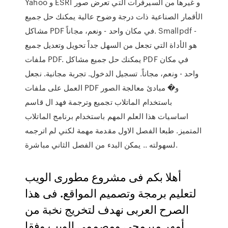
Yahoo و ESRI و غيرها من السيرفرات التي تعرض صور
الأقمار الصناعية ذات درجة وضوح عالية يمكنك حل جميع
مشاكل PDF في مكان واحد - ونعم، مجاناً. Smallpdf -
هو الأداة التي تجعل من السهل جداً تحويل وتعديل جميع
ملفات PDF. يمكنك حل جميع مشاكل PDF في مكان
واحد - ونعم، مجاناً. تسجيل الدخول. تجربة مجانية. نجعل
العمل على ملفات PDF و� مبادئ معالجة الصور
باستخدام الماتلاب تجميع وترجمة فهد ال قاسم
اساسيات هذا العلم المهم باستخدام برنامج الماتلاب
المتميز. طبعا الفصل الاول مقدمة مهمة لكني لم اترجمه
لسهولته .. يمكن البدء من الفصل الثاني مباشرة.
أهلا بكم فى مشروع مطورى الويب
لتعليم برمجة وتصميم المواقع. فى هذا
الصرح العربى نهدف لتخريج نخبة من
أمهر مبرمجى ومصممى الويب وفقا