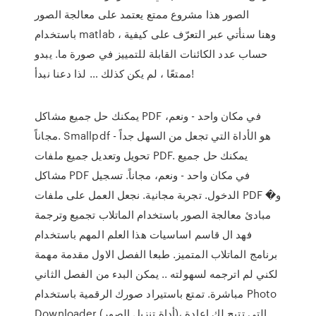
الصور هذا مشروع ممتع يعتمد على معالجة الصور
باستخدام matlab ، وهنا سنأتي عبر التعرّف على كيفية
حساب عدد الكائنات القابلة للتمييز في صورة ما. يبدو
ممتعًا ، لم يكن كذلك … لذا دعنا نبدأ!
يمكنك حل جميع مشاكل PDF في مكان واحد - ونعم،
مجاناً. Smallpdf - هو الأداة التي تجعل من السهل جداً
تحويل وتعديل جميع ملفات PDF. يمكنك حل جميع
مشاكل PDF في مكان واحد - ونعم، مجاناً. تسجيل
الدخول. تجربة مجانية. نجعل العمل على ملفات PDF و�
مبادئ معالجة الصور باستخدام الماتلاب تجميع وترجمة
فهد ال قاسم اساسيات هذا العلم المهم باستخدام
برنامج الماتلاب المتميز. طبعا الفصل الاول مقدمة مهمة
لكني لم اترجمه لسهولته .. يمكن البدء من الفصل الثاني
مباشرة. تمتع باستيراد صورك الرقمية باستخدام Photo
Downloader (أداة تنزيل الصور)، التي تتيح لك إعادة