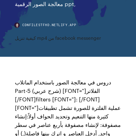
معالجة الصور الرقمية ppt,
CDNFILESTFHD.NETLIFY.APP
كيفية تنزيل mp4 من facebook messenger
دروس في معالجة الصور باستخدام الماتلاب
Part-5 (شرح عربي) [FONT="]الفلاتر
[/FONT]filters [FONT="]: [/FONT]
[FONT="]عملية الفلترة للصورة تشمل تطبيقات
كثيرة منها التنعيم وتحديد الحواف أولاً:إنشاء
مصفوفة: لإنشاء مصفوفة بأربع عناصر في سطر
واحد, أدخل العناصر و اترك بينها فاصلة(,) أو