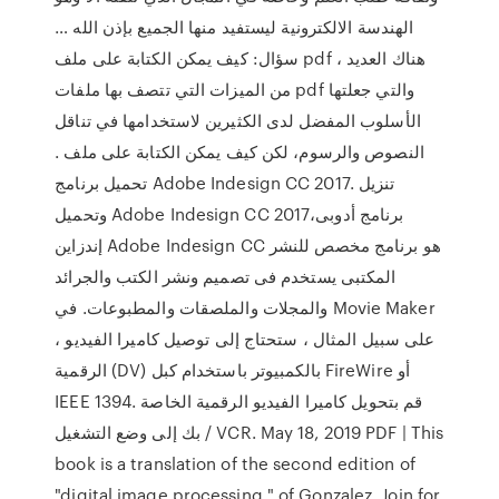
الهندسة الالكترونية ليستفيد منها الجميع بإذن الله …
سؤال: كيف يمكن الكتابة على ملف pdf ، هناك العديد
من الميزات التي تتصف بها ملفات pdf والتي جعلتها
الأسلوب المفضل لدى الكثيرين لاستخدامها في تناقل
النصوص والرسوم، لكن كيف يمكن الكتابة على ملف .
تحميل برنامج Adobe Indesign CC 2017. تنزيل
وتحميل Adobe Indesign CC 2017،برنامج أدوبى
إندزاين Adobe Indesign CC هو برنامج مخصص للنشر
المكتبى يستخدم فى تصميم ونشر الكتب والجرائد
والمجلات والملصقات والمطبوعات. في Movie Maker
، على سبيل المثال ، ستحتاج إلى توصيل كاميرا الفيديو
الرقمية (DV) بالكمبيوتر باستخدام كبل FireWire أو
IEEE 1394. قم بتحويل كاميرا الفيديو الرقمية الخاصة
بك إلى وضع التشغيل / VCR. May 18, 2019 PDF | This
book is a translation of the second edition of
"digital image processing " of Gonzalez. Join for