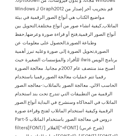
قم بتجريب آخر إصدار من Graph2012 لـ Windows
مواضيع الكتاب هي أنواع الصور الرقمية في بيئة
الماتلاب,كيفية انشاء صور من أنواع مختلفة,التحويل بين
أنواع الصور الرقمية,فتح أو قراءة صورة وعرضها,حفظ
وطباعة الصورة,الحصول على معلومات عن
الصورة,تحويل الصورة إلى صورة وعليه تبرز أهمية
برنامج الويس ilwis للأفراد والمؤسسات الصغيرة حيث
أصبح منذ منتصف عام 2007م مجانيا. معالجة الصورة
رقميا تتم عمليات معالجة الصور رقميا باستخدام
الحاسب الالي. معالجة الصور بالماتلاب:-معالجه الصور
الرقمية من التطبيقات التي تندرج تحت بند استخدام
الماتلاب في المحاكاه وسنشرح في البداية أنواع الصور
الرقمية وكيفية استخدام الماتلاب لفتح وقراءة صوره
دروس في معالجة الصور باستخدام الماتلاب Part-5
(شرح عربي) [FONT="]الفلاتر [/FONT]filters
[FONT="]: [/FONT] [FONT="]عملية الفلترة للصورة