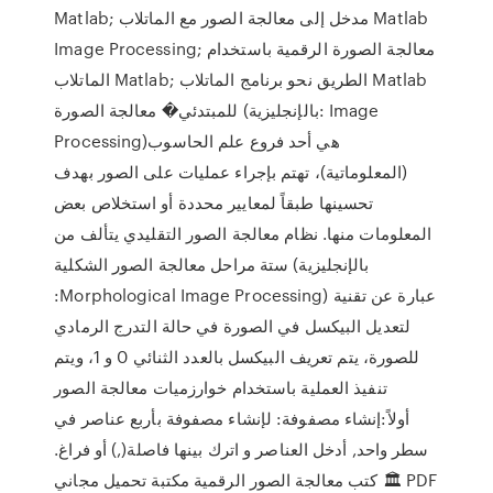
Matlab; مدخل إلى معالجة الصور مع الماتلاب Matlab
Image Processing; معالجة الصورة الرقمية باستخدام
الماتلاب Matlab; الطريق نحو برنامج الماتلاب Matlab
للمبتدئي� معالجة الصورة (بالإنجليزية: Image
Processing)‏ هي أحد فروع علم الحاسوب
(المعلوماتية)، تهتم بإجراء عمليات على الصور بهدف
تحسينها طبقاً لمعايير محددة أو استخلاص بعض
المعلومات منها. نظام معالجة الصور التقليدي يتألف من
ستة مراحل معالجة الصور الشكلية (بالإنجليزية
:Morphological Image Processing) عبارة عن تقنية
لتعديل البيكسل في الصورة في حالة التدرج الرمادي
للصورة، يتم تعريف البيكسل بالعدد الثنائي 0 و 1، ويتم
تنفيذ العملية باستخدام خوارزميات معالجة الصور
أولاً:إنشاء مصفوفة: لإنشاء مصفوفة بأربع عناصر في
سطر واحد, أدخل العناصر و اترك بينها فاصلة(,) أو فراغ.
🏛 كتب معالجة الصور الرقمية مكتبة تحميل مجاني PDF