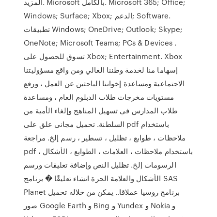
المزيد. Microsoft بالكامل. Microsoft 365; Office;
Windows; Surface; Xbox; الدعم; Software.
تطبيقات Windows; OneDrive; Outlook; Skype;
OneNote; Microsoft Teams; PCs & Devices .
تسوق للحصول على Xbox; Entertainment. Xbox
إسهاما منا لخدمة وطننا الغالي ومن واقع مسؤوليتنا
الاجتماعية ومساعدة إخواننا الباحثين عن العمل ، ورفع
مستويات مخرجات طلاب الدبلوم العام ، ومساعدة
طلاب المدارس في تسهيل المناهج وإلغاء الأمية من
السلطنة. تحميل مجانى علق على pdf باستخدام
ملاحظات ، طوابع ، تظليل ، تسطير ، رسم إلخ. مراجعة
pdf باستخدام ملاحظات ، العلامات ، الطوابع ، الأشكال ،
الرسومات إلخ. تظليل النص وإضافة تعليقات ورسم
الأشكال والعلامة الحرة انشاء تعليقًا � برنامج SAS
Planet برنامج روسيا عملاقا.. يمكن من خلاله تحميل
صور Google Earth و Bing و Yundex و Nokia و