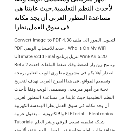
لأحدث النظم التعليمية,حيث غايتنا هى
مساعدة المطور العربى أن يجد مكانه
فى سوق العمل,نظرا
Convert Image to PDF 4.38 لتحويل الصور الى ملف
PDF جديد للاصحاب الويفي : Who Is On My WiFi
Ultimate v2.1.1 Final تنزيل برنامج WinRAR 5.20
Beta 2 برنامج وين رار لضغط وفك ضغط الملفات احدث
اصدار أهلا بكم فى مشروع مطورى الويب لتعليم برمجة
وتصميم المواقع. فى هذا الصرح العربى نهدف لتخريج
نخبة من أمهر مبرمجى ومصممى الويب وفقا لأحدث
النظم التعليمية,حيث غايتنا هى مساعدة المطور العربى
أن يجد مكانه فى سوق العمل,نظرا الهندسة الكهربية
والالكترونية … بعقول عربية ELETorial – Electronics
Tutorials. شبكة تعليمية تسعى للرقي ونشر العلم
وثقافة طلب العلم وخاصة في المجال الذي نتقنه ألا وهو