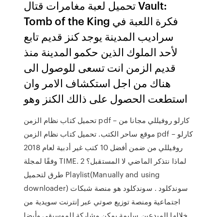
تحميل لعبة مغامرات قتال Vault:
Tomb of the King فكرة اللعبة في
سراديب المدينة يوجد كنز قديم تابع
لأحد الملوك الذين حكمو المدينة منذ
قديم الزمن انت تسعى للوصول الى
هناك من اجل استكشاف الامر وان
استطعت الحصول على ذالك الكنز وهو
تحميل كتاب نظام الزمن pdf – كارلو روفيللي مجانا من
موقع ساحر الكتب. تحميل كتاب نظام الزمن pdf – كارلو
روفيللي من ضمن أفضل 10 كتب غير أدبية لعام 2018
وفقًا لمجلة TIME. لماذا نتذكر الماضي لا المستقبل؟ 2
طرق لتحميل Playlist(Manually and using
downloader) سوندكلود . سوندكلود هو منصة شبكات
اجتماعية ومنصة توزيع صوتي عبر إنترنت سويدية من
خلالها المبدعين سليمة يمكن مشاركة الموسيقى وأيضا