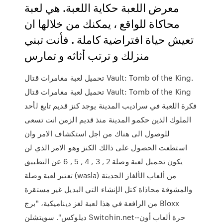
معرض اللعبة حكاية اللعبة. هي لعبة
محاكاة للواقع ، يمكنك من خلالها ان
تعيش حياة افتراضية كاملة . فأنت تبني
منزلك و ترتب أثاثه و تمارس
تحميل لعبة مغامرات قتال Vault: Tomb of the King.
تحميل لعبة مغامرات قتال Vault: Tomb of the King
فكرة اللعبة في سراديب المدينة يوجد كنز قديم تابع لأحد
الملوك الذين حكمو المدينة منذ قديم الزمن انت تسعى
للوصول الى هناك من اجل استكشاف الامر وان
استطعت الحصول على ذالك الكنز وهو الامر الذي لن
يكون تحميل لعبة وصلة 2 , 3 , 4 , 5 , 6 عن التطبيق
تعتبر لعبة وصلة (wasla) من ألعاب الألغاز الحديثة
والمشوقة محاذاة كتل الإنشاء التي البديل غير مستقرة
من الرافعة في هذا لعبة لغز ديناميكية، "برج Bloxx
ديلوكس". سويتشلن Switchin.net--حرة ألعاب أون