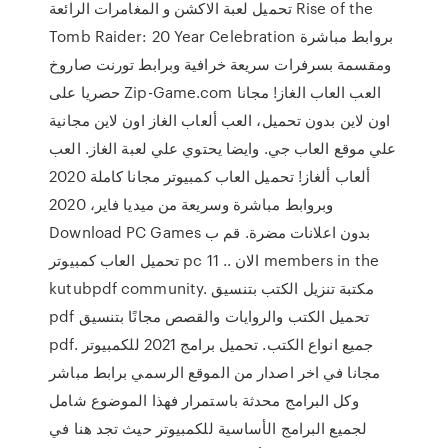
تحميل لعبة الاكشن و المغامرات الرائعة Rise of the
Tomb Raider: 20 Year Celebration بروابط مباشرة
ومقسمة بسرفرات سريعة خرافية وبرابط تورنت صاروخ
حصريا على Zip-Game.com العب العاب الغاز! مجانا
اون لاين بدون تحميل، العب ألعاب الغاز اون لاين مجانية
علي موقع العاب جي. وايضا يحتوي علي لعبة الغاز. العب
ألعاب ألغاز! تحميل العاب كمبيوتر مجانا كاملة 2020
وبروابط مباشرة وسريعة من ميديا فاير، 2020
Download PC Games بدون اعلانات مضرة. قم ب
تحميل العاب كمبيوتر pc الان .. 11 members in the
kutubpdf community. مكتبة تنزيل الكتب بتنسيق
pdf تحميل الكتب والروايات والقصص مجانًا بتنسيق
pdf. جميع انواع الكتب. تحميل برامج 2021 للكمبيوتر
مجانا في اخر اصدار من الموقع الرسمي برابط مباشر
وكل البرامج محدثة باستمرار فهذا الموضوع شامل
لجميع البرامج الأساسية للكمبيوتر حيث تجد هنا في