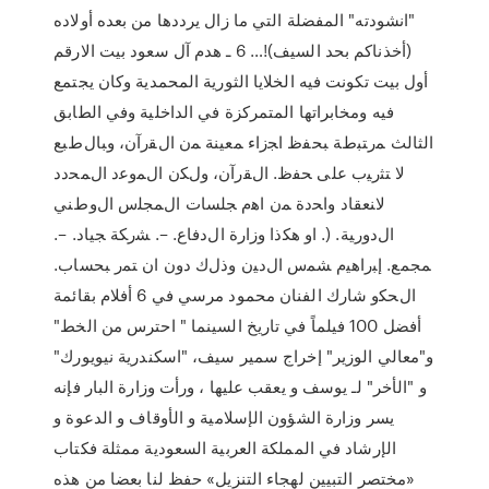
"انشودته" المفضلة التي ما زال يرددها من بعده أولاده
(أخذناكم بحد السيف)!… 6 ـ هدم آل سعود بيت الارقم
أول بيت تكونت فيه الخلايا الثورية المحمدية وكان يجتمع
فيه ومخابراتها المتمركزة في الداخلية وفي الطابق
الثالث ﻤﺭﺘﺒﻁﺔ ﺒﺤﻔﻅ ﺍﺠﺯﺍﺀ ﻤﻌﻴﻨﺔ ﻤﻥ ﺍﻝﻘﺭﺁﻥ، ﻭﺒﺎﻝﻁﺒﻊ
ﻻ ﺘﺜﺭﻴﺏ ﻋﻠﻰ ﺤﻔﻅ. ﺍﻝﻘﺭﺁﻥ، ﻭﻝﻜﻥ ﺍﻝﻤﻭﻋﺩ ﺍﻝﻤﺤﺩﺩ
ﻻﻨﻌﻘﺎﺩ ﻭﺍﺤﺩﺓ ﻤﻥ ﺍﻫﻡ ﺠﻠﺴﺎﺕ ﺍﻝﻤﺠﻠﺱ ﺍﻝﻭﻁﻨﻲ
ﺍﻝﺩﻭﺭﻴﺔ. (. ﺍﻭ ﻫﻜﺫﺍ ﻭﺯﺍﺭﺓ ﺍﻝﺩﻓﺎﻉ. –. ﺸﺭﻜﺔ ﺠﻴﺎﺩ. –.
ﻤﺠﻤﻊ. ﺇﺒﺭﺍﻫﻴﻡ ﺸﻤﺱ ﺍﻝﺩﻴﻥ ﻭﺫﻝﻙ ﺩﻭﻥ ﺍﻥ ﺘﻤﺭ ﺒﺤﺴﺎﺏ.
ﺍﻝﺤﻜﻭ شارك الفنان محمود مرسي في 6 أفلام بقائمة
أفضل 100 فيلماً في تاريخ السينما " احترس من الخط"
و"معالي الوزير" إخراج سمير سيف، "اسكندرية نيويورك"
و "الأخر" لـ يوسف و يعقب عليها ، ورأت وزارة البار فإنه
يسر وزارة الشؤون الإسلامية و الأوقاف و الدعوة و
الإرشاد في المملكة العربية السعودية ممثلة فكتاب
«مختصر التبيين لهجاء التنزيل» حفظ لنا بعضا من هذه