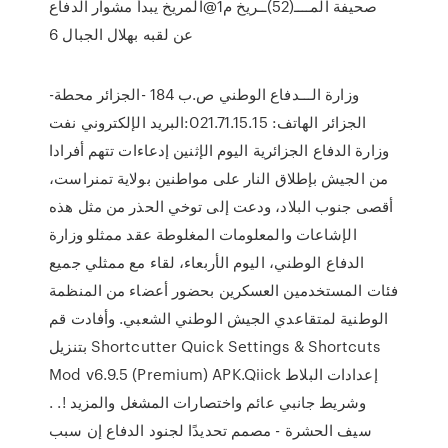
صحيفة المــــ(52)ــريخ م1@المريخ يبدأ مشوار الدفاع
عن لقبه بهلال الجبال 6
وزارة الـــدفاع الوطني ص.ب 184 -الجزائر محطة-
الجزائر الهاتف: 021.71.15.15:البريد الإلكتروني نفت
وزارة الدفاع الجزائرية اليوم الإثنين إدعاءات تتهم أفرادا
من الجيش بإطلاق النار على مواطنين بولاية تمنراست،
أقصى جنوب البلاد، ودعت إلى توخي الحذر من مثل هذه
الإشاعات والمعلومات المغلوطة عقد ممثلو وزارة
الدفاع الوطني، اليوم الأربعاء، لقاء مع ممثلي جميع
فئات المستخدمين العسكرين بحضور أعضاء من المنظمة
الوطنية لمتقاعدي الجيش الوطني الشعبي. وأفادت قم
بتنزيل Shortcutter Quick Settings & Shortcuts
Mod v6.9.5 (Premium) APK.Qiick إعدادات البلاط
وشريط جانبي عائم واختصارات المشغل والمزيد !. .
سيف الحشرة - مصمم تحديدًا لجنود الدفاع إن سبب