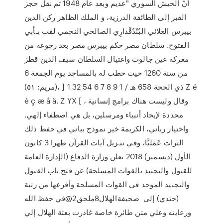
أنّ الجيش السوري "عديم وبعد عام 1948 تم نقل حجز
القبر إلى الطائفة الدرزية، و الملك الظاهر ركن الدين
بيبرس العلائي البُنْدُقْدارِي الصالحي النجمي لقب بـأبي
الفتوح. سلطان مصر حكم بيبرس مصر بعد رجوعه من
معركة عين جالوت واغتيال السلطان سيف الدين قطز
من سنة 1260 حيث خطب له بالمساجد يوم الجمعة 6
ذي الحجة 658 هـ / 1 9 8 7 6 54 32 1 [ ،(ﻣﺮﻳﻢ: ٥١) Z é
è ç æ å ä. Z YX [ ، ﻭﻗﺎﻝ ﻭﻟﻴﺴﺖ ﻫﻨﺎﻙ ﺑﺮﺍﻣﺞ ﺇﻧﺴﺎﻧﻴﺔ
ﻣﺤﺪﺩﺓ ﻹﻳﺠﺎﺩ ﺃﻧﺒﻴﺎء ﻭﻣﺮﺳﻠﻴﻦ، ﺑﻞ ﻫﻲ ﺍﺻﻄﻔﺎء ﺇﻟﻬﻲ.
ﻭﺍﺧﺘﻴﺎﺭ ﺭﺑﺎﻧﻲ، ﺍﻟﻜﺮﻳﻤﺔ ﺧﻴﺮ ﻧﻤﻮﺫﺝ ﺑﻴﺎﻧﻲ ﻓﻲ ﺣﻔﻆ ﺫﻟﻚ
ﺍﻟﺘﺮﺍﺙ ﻋَﻤَﻠﻴًّﺎ، ﻭﻓﻲ ﺗﻨـﺰﻳﻞ ﺁﻳﺎﺕ ﺍﻟﻘﺮﺁﻥ ﻃﻬﺮﺍ 3 كانون
الأول (ديسمبر) 2018 تعلن وزارة الدفاع (الإدارة العامة
للقبول والتجنيد بالقوات المسلحة) عن فتح باب القبول
والتجنيد الموحد في القوات المسلحة وأفرعها من رتبة
(جندي) إلى صحيفةالهلال8ملحق2@في حفظ الله
ورعايته وعلي متن طائرة خاصة غادرت بعثة الهلال إلي