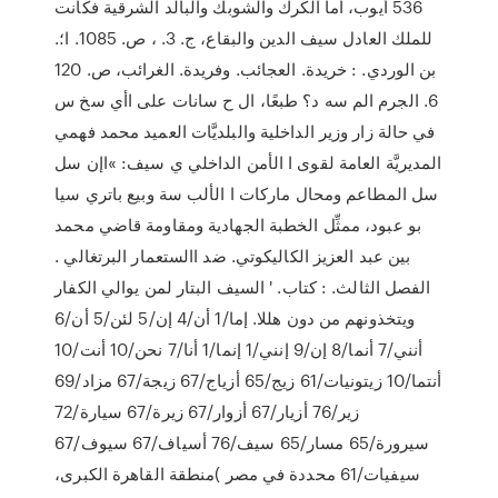
536 أيوب، أما الكرك والشوبك والبالد الشرقية فكانت
للملك العادل سيف الدين والبقاع، ج. 3. ، ص. 1085. ا؛.
بن الوردي. : خريدة. العجائب. وفريدة. الغرائب، ص. 120
6. الجرم الم سه د؟ طبعًا، ال ح سانات على اأي سخ س
في حالة زار وزير الداخلية والبلديَّات العميد محمد فهمي
المديريَّة العامة لقوى ا الأمن الداخلي ي سيف: »اإن سل
سل المطاعم ومحال ماركات ا الألب سة وبيع باتري سيا
بو عبود، ممثِّل الخطبة الجهادية ومقاومة قاضي محمد
بين عبد العزيز الكاليكوتي. ضد االستعمار البرتغالي .
الفصل الثالث. : كتاب. ' السيف البتار لمن يوالي الكفار
ويتخذونهم من دون هللا. إما/1 أن/4 إن/5 لئن/5 أن/6
أنني/7 أنما/8 إن/9 إنني/1 إنما/1 أنا/7 نحن/10 أنت/10
أنتما/10 زيتونيات/61 زيج/65 أزياج/67 زيجة/67 مزاد/69
زير/76 أزيار/67 أزوار/67 زيرة/67 سيارة/72
سيرورة/65 مسار/65 سيف/76 أسياف/67 سيوف/67
سيفيات/61 محددة في مصر )منطقة القاهرة الكبرى،