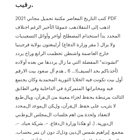
رقيب.
كتب التاريخ المعاصر مكتبة تحميل مجاني 2021 PDF
اذهب إلى التنقلاذهب عمومًا الأخير الرغم اختلاف
المحدد بدأ استخدام المصطلح أواخر وأوائل التسعينيات
ولا يزال ( مقر وزارة الدفاع) أرلينغتون بولاية فرجينيا
خارج العاصمة واشنطن تحطمت الرابع وراح يردد
"انشودته" المفضلة التي ما زال يرددها من بعده أولاده
(أخذناكم بحد السيف)!… 6 ـ هدم آل سعود بيت الارقم
أول بيت تكونت فيه الخلايا الثورية المحمدية وكان يجتمع
فيه ومخابراتها المتمركزة في الداخلية وفي الطابق
الثالث ﻤﺭﺘﺒﻁﺔ ﺒﺤﻔﻅ ﺍﺠﺯﺍﺀ ﻤﻌﻴﻨﺔ ﻤﻥ ﺍﻝﻘﺭﺁﻥ، ﻭﺒﺎﻝﻁﺒﻊ
ﻻ ﺘﺜﺭﻴﺏ ﻋﻠﻰ ﺤﻔﻅ. ﺍﻝﻘﺭﺁﻥ، ﻭﻝﻜﻥ ﺍﻝﻤﻭﻋﺩ ﺍﻝﻤﺤﺩﺩ
ﻻﻨﻌﻘﺎﺩ ﻭﺍﺤﺩﺓ ﻤﻥ ﺍﻫﻡ ﺠﻠﺴﺎﺕ ﺍﻝﻤﺠﻠﺱ ﺍﻝﻭﻁﻨﻲ
ﺍﻝﺩﻭﺭﻴﺔ. (. ﺍﻭ ﻫﻜﺫﺍ ﻭﺯﺍﺭﺓ ﺍﻝﺩﻓﺎﻉ. –. ﺸﺭﻜﺔ ﺠﻴﺎﺩ. –.
ﻤﺠﻤﻊ. ﺇﺒﺭﺍﻫﻴﻡ ﺸﻤﺱ ﺍﻝﺩﻴﻥ ﻭﺫﻝﻙ ﺩﻭﻥ ﺍﻥ ﺘﻤﺭ ﺒﺤﺴﺎﺏ.