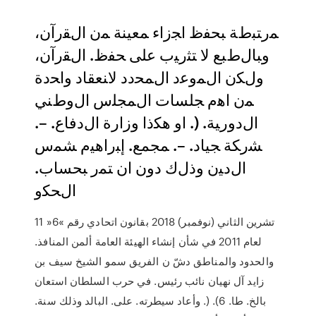
ﻤﺭﺘﺒﻁﺔ ﺒﺤﻔﻅ ﺍﺠﺯﺍﺀ ﻤﻌﻴﻨﺔ ﻤﻥ ﺍﻝﻘﺭﺁﻥ،
ﻭﺒﺎﻝﻁﺒﻊ ﻻ ﺘﺜﺭﻴﺏ ﻋﻠﻰ ﺤﻔﻅ. ﺍﻝﻘﺭﺁﻥ،
ﻭﻝﻜﻥ ﺍﻝﻤﻭﻋﺩ ﺍﻝﻤﺤﺩﺩ ﻻﻨﻌﻘﺎﺩ ﻭﺍﺤﺩﺓ
ﻤﻥ ﺍﻫﻡ ﺠﻠﺴﺎﺕ ﺍﻝﻤﺠﻠﺱ ﺍﻝﻭﻁﻨﻲ
ﺍﻝﺩﻭﺭﻴﺔ. (. ﺍﻭ ﻫﻜﺫﺍ ﻭﺯﺍﺭﺓ ﺍﻝﺩﻓﺎﻉ. –.
ﺸﺭﻜﺔ ﺠﻴﺎﺩ. –. ﻤﺠﻤﻊ. ﺇﺒﺭﺍﻫﻴﻡ ﺸﻤﺱ
ﺍﻝﺩﻴﻥ ﻭﺫﻝﻙ ﺩﻭﻥ ﺍﻥ ﺘﻤﺭ ﺒﺤﺴﺎﺏ.
ﺍﻝﺤﻜﻭ
11 تشرين الثاني (نوفمبر) 2018 بقانون اتحادي رقم »6«
لعام 2011 في شأن إنشاء الهيئة العامة ألمن المنافذ.
والحدود والمناطق دشّ ن الفريق سمو الشيخ سيف بن
زايد آل نهيان نائب رئيس. في حرب السلطان استعان
بالخ. طا. 6). (. وأعاد سيطرته. على. البالد وذلك سنة.