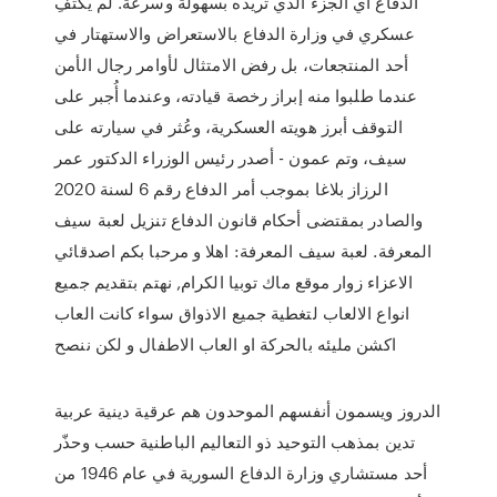
الدفاع أي الجزء الذي تريده بسهولة وسرعة. لم يكتفِ
عسكري في وزارة الدفاع بالاستعراض والاستهتار في
أحد المنتجعات، بل رفض الامتثال لأوامر رجال الأمن
عندما طلبوا منه إبراز رخصة قيادته، وعندما أُجبر على
التوقف أبرز هويته العسكرية، وعُثر في سيارته على
سيف، وتم عمون - أصدر رئيس الوزراء الدكتور عمر
الرزاز بلاغا بموجب أمر الدفاع رقم 6 لسنة 2020
والصادر بمقتضى أحكام قانون الدفاع تنزيل لعبة سيف
المعرفة. لعبة سيف المعرفة: اهلا و مرحبا بكم اصدقائي
الاعزاء زوار موقع ماك توبيا الكرام, نهتم بتقديم جميع
انواع الالعاب لتغطية جميع الاذواق سواء كانت العاب
اكشن مليئه بالحركة او العاب الاطفال و لكن ننصح
الدروز ويسمون أنفسهم الموحدون هم عرقية دينية عربية
تدين بمذهب التوحيد ذو التعاليم الباطنية حسب وحذّر
أحد مستشاري وزارة الدفاع السورية في عام 1946 من