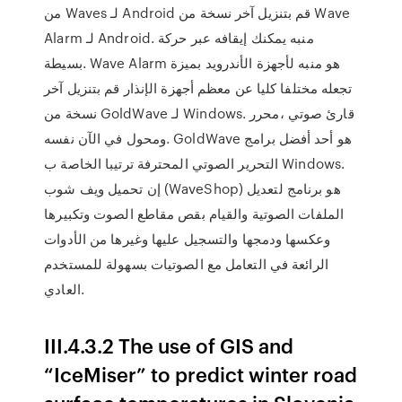
من Waves لـ Android قم بتنزيل آخر نسخة من Wave
Alarm لـ Android. منبه يمكنك إيقافه عبر حركة
بسيطة. Wave Alarm هو منبه لأجهزة الأندرويد بميزة
تجعله مختلفا كليا عن معظم أجهزة الإنذار قم بتنزيل آخر
نسخة من GoldWave لـ Windows. قارئ صوتي ،محرر
ومحول في الآن نفسه. GoldWave هو أحد أفضل برامج
التحرير الصوتي المحترفة ترتيبا الخاصة ب Windows.
إن تحميل ويف شوب (WaveShop) هو برنامج لتعديل
الملفات الصوتية والقيام بقص مقاطع الصوت وتكبيرها
وعكسها ودمجها والتسجيل عليها وغيرها من الأدوات
الرائعة في التعامل مع الصوتيات بسهولة للمستخدم
العادي.
III.4.3.2 The use of GIS and
“IceMiser” to predict winter road