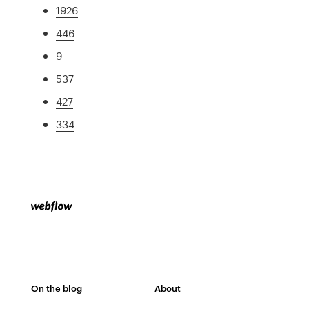
1926
446
9
537
427
334
On the blog
About