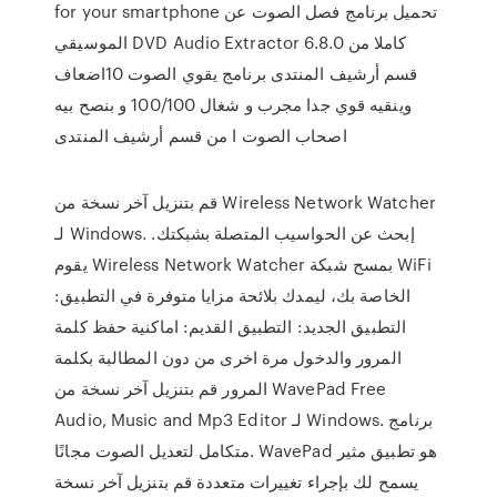
for your smartphone تحميل برنامج فصل الصوت عن
الموسيقي DVD Audio Extractor 6.8.0 كاملا من
قسم أرشيف المنتدى برنامج يقوي الصوت 10اضعاف
وينقيه قوي جدا مجرب و شغال 100/100 و بنصح بيه
اصحاب الصوت ا من قسم أرشيف المنتدى
قم بتنزيل آخر نسخة من Wireless Network Watcher
لـ Windows. إبحث عن الحواسيب المتصلة بشبكتك.
يقوم Wireless Network Watcher بمسح شبكة WiFi
الخاصة بك، ليمدك بلائحة مزايا متوفرة في التطبيق:
التطبيق الجديد: التطبيق القديم: اماكنية حفظ كلمة
المرور والدخول مرة اخرى من دون المطالبة بكلمة
المرور قم بتنزيل آخر نسخة من WavePad Free
Audio, Music and Mp3 Editor لـ Windows. برنامج
متكامل لتعديل الصوت مجانًا. WavePad هو تطبيق مثير
يسمح لك بإجراء تغييرات متعددة قم بتنزيل آخر نسخة