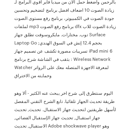
بالرحمن واضغط حمل الان من ميديا فاير اقوي البرامج لـ
زيادة الصوت 10 اضعاف افضل برنامج لتضخيم وتحسين
جودة الصوت في الكمبيوتر، برنامج رفع مستوى الصوت
لملفات mp3 برنامج رفع الصوت dfx زيادة الصوت للاب
توب. مختارات. مايكروسوفت تطلق جهاز Surface
Laptop Go بحجم 12.4 إنش في السوق الهندي;
تسريبات مصورة تكشف عن تصميم جهاز iPad mini 6
بثقب في الشاشة شرح برنامج : Wireless Network
Watcher لمعرفة الاجهزة المتصله معك على الرواتر
وحمايته من الاختراق
اليوم سنتطرق إلى شرح اخر يبحث عنه الكثير - ألا وهو
طريقة تحديث الجهاز تلقائيا. تابع الشرح التقني المفصل
لأسهل طريقتين لتحديث جهاز الاستقبال. تحديث, تحديث
جهاز استقبال, تحديث جهاز الإستقبال الفضائي,
الاستقبال, تحديث Adobe shockwave player وهو