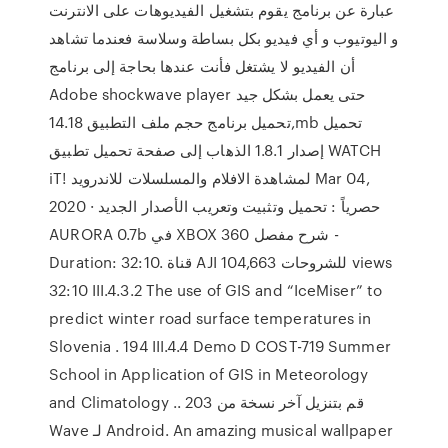
عبارة عن برنامج يقوم بتشغيل الفيديوهات على الانترنت
و اليوتيوب و أي فيديو بكل بساطة وسلاسة فعندما تشاهد
أن الفيديو لا يشتغل فأنت عندها بحاجة إلى برنامج
Adobe shockwave player حتى يعمل بشكل جيد
,تحميل برنامج حجم ملف التطبيق 14.18mb تحميل
إصدار 1.8.1 الذهاب إلى صفحة تحميل تطبيق WATCH
iT! لمشاهدة الافلام والمسلسلات للاندرويد Mar 04,
2020 · حصرياً : تحميل وتثبيت وتعريب الأصدار الجديد
AURORA 0.7b في XBOX 360 شرح مفصل -
Duration: 32:10. قناة AJI للشروحات 104,663 views
32:10 III.4.3.2 The use of GIS and “IceMiser” to
predict winter road surface temperatures in
Slovenia . 194 III.4.4 Demo D COST-719 Summer
School in Application of GIS in Meteorology
and Climatology .. 203 قم بتنزيل آخر نسخة من
Wave لـ Android. An amazing musical wallpaper