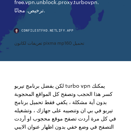
free.vpn.unblock.proxy.turbovpn.
ترخيص. مجانًا.
CDNFILESTFHD.NETLIFY.APP
تعريفات لكانون pixma mp160 تحميل
لكن بفضل برنامج تيربو turbo vpn يمكنك
كسر هذا الحجب وتصفح كل المواقع المحجوبة
بدون أية مشكلة ، يكفي فقط تحميل برنامج
تيربو في بي ان وتنصيبه على جهازك ، وتشغيله
في كل مرة أردت تصفح موقع محجوب او أردت
التصفح في وضع خفي بدون اظهار عنوان الايبي