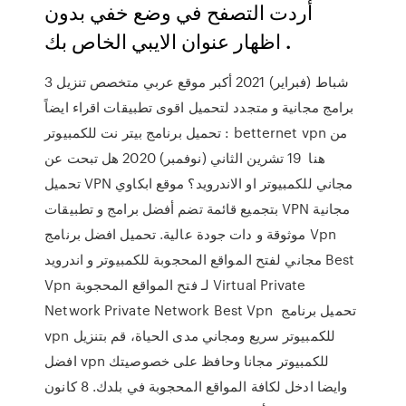
أردت التصفح في وضع خفي بدون
اظهار عنوان الايبي الخاص بك .
3 شباط (فبراير) 2021 أكبر موقع عربي متخصص تنزيل
برامج مجانية و متجدد لتحميل اقوى تطبيقات اقراء ايضاً
: تحميل برنامج بيتر نت للكمبيوتر betternet vpn من
هنا 19 تشرين الثاني (نوفمبر) 2020 هل تبحت عن
تحميل VPN مجاني للكمبيوتر او الاندرويد؟ موقع ابكاوي
بتجميع قائمة تضم أفضل برامج و تطبيقات VPN مجانية
موثوقة و دات جودة عالية. تحميل افضل برنامج Vpn
مجاني لفتح المواقع المحجوبة للكمبيوتر و اندرويد Best
Vpn لـ فتح المواقع المحجوبة Virtual Private
Network Private Network Best Vpn تحميل برنامج
vpn للكمبيوتر سريع ومجاني مدى الحياة، قم بتنزيل
افضل vpn للكمبيوتر مجانا وحافظ على خصوصيتك
وايضا ادخل لكافة المواقع المحجوبة في بلدك. 8 كانون