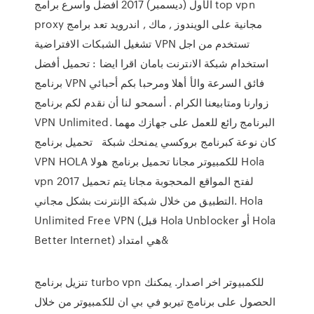
الأول (ديسمبر) 2017 افضل واسرع برامج top vpn
proxy مجانية على الويندوز , ماك , اندرويد تعد برامج
تشغيل الشبكات الافتراضية VPN تستخدم من اجل
استخدام شبكة الانترنت بامان اقرا ايضا : تحميل أفضل
برنامج VPN فائق السرعة والأ أهلا ومرحبا بكم أحبائي
زوارنا ومتابيعنا الكرام . أسمحو لنا أن نقدم لكم برنامج
VPN Unlimited. البرنامج رائع للعمل على جهازك مهما
كان نوعة كبرنامج بروكسي يمنحك شبكة تحميل برنامج
VPN HOLA للكمبيوتر مجانا تحميل برنامج هولا Hola
vpn 2017 لفتح المواقع المحجوبة مجانا يتم تحميل
التطبيق من خلال شبكة الإنترنت بشكل مجاني. Hola
Unlimited Free VPN (قبل Hola Unblocker أو Hola
Better Internet) هي امتداد&
تنزيل برنامج turbo vpn للكمبيوتر اخر اصدار. يمكنك
الحصول على برنامج تيربو في بي ان للكمبيوتر من خلال