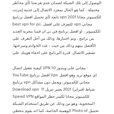
الوصول إلى تلك الشبكة لضمان عدم تعرضنا لأي مخاطر
محتملة ، كما هو الحال بمجرد الاتصال إلى خدمة إنترنت
تابعة لأي تحميل افضل برنامج vpn للكمبيوتر مجانا 2021
best vpn for pc. للتعرف على افضل vpn مجاني
للكمبيوتر ، او افضل برنامج في بي ان قمنا بتجربة العديد
من برامج ، وتم اختبارها، وذلك من أجل التعرف على
الأفضل بينهم وذلك من حيث : عدد الخوادم وسرعتها.
تشفير الاتصال. قدرة البرنامج على اخفاء هويتك على
كيفية تفعيل اتصال VPN مجاني على ويندوز 10 -
YouTube افضل برنامج Vpn اي موقع تريد وهو افضل
برنامج vpn مجاني للكمبيوتر، ويعمل دون مشاكل
Download vpn 11 شباط (فبراير) 2021 يعتبر تنزيل
Speed VPN للكمبيوتر مجانا لكسر حظر المواقع
المحجوبة، وهو من وذلك عن طريق استخدام الشبكة
الوهمية الخاصة، كما انه يقوم بتخطي Photo of تحميل