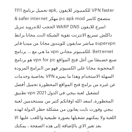
تحميل برنامج 1111 apk, للكمبيوتر للايفون VPN faster
& safer internet مهكر pc apk mod متصفح كاسر
الحجب للاندرويد تنزيل WARP DNS اسرع للايفون
داكلش تسريع الانترنت تقوية الشبكة النت مجانا برابط
مباشر سايفون للويندوز مجانا من ميديا فاير supervpn
ما هي مع … برنامج vpn للكمبيوتر مجاني. Betternet
هو برنامج vpn for pc صنع خصيصًا من أجل فتح المواقع
المحجوبة مجانا علي الكمبيوتر فهو من البرامج المزودة
بخاصية وخدمات VPN السهلة الاستخدام وهذا ما يميزه
عن غيره من برامج فتح المواقع المحظورة تحميل أفضل
تطبيق vpn 2021 لتشغيل لعبة ببجي في الدول
المحظورة, اسعد الله اوقاتكم كثير من مستخدمين لعبة
ببجي وفورت نايت يعانون من مشكلة حظر الدولة لهذه
اللعبة ولا يمكنهم تشغيلها بصورة طبيعية واللعب عليها الا
بعد تغير الاي بالإضافة إلى هذه الصفحة ، يمكنك