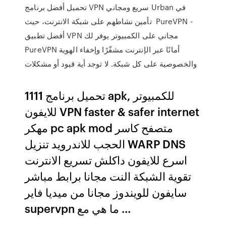
تحميل أفضل برنامج VPN سريع ومجاني Urban في
تأمين نشاطهم على شبكة الانترنت، حيث PureVPN -
أفضل تطبيق VPN مجاني على الكمبيوتر يوفر لك
PureVPN أمانًا عبر الإنترنت مشفّرًا وإخفاء الهوية
والخصوصية على كل شبكة. لا توجد أية قيود أو مشكلات
تحميل برنامج 1111 apk, للكمبيوتر
للايفون VPN faster & safer internet
مهكر pc apk mod متصفح كاسر
الحجب للاندرويد تنزيل WARP DNS
اسرع للايفون داكلش تسريع الانترنت
تقوية الشبكة النت مجانا برابط مباشر
سايفون للويندوز مجانا من ميديا فاير
supervpn ما هي مع …