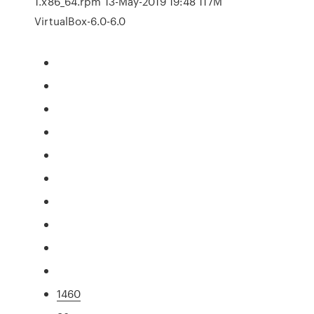
1.x86_64.rpm 13-May-2019 19:48 117M
VirtualBox-6.0-6.0
1460