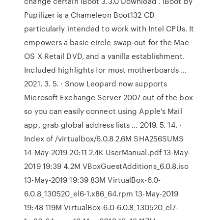
change certain iBoot 3.3.0 Download . iBoot by
Pupilizer is a Chameleon Boot132 CD
particularly intended to work with Intel CPUs. It
empowers a basic circle swap-out for the Mac
OS X Retail DVD, and a vanilla establishment.
Included highlights for most motherboards …
2021. 3. 5. · Snow Leopard now supports
Microsoft Exchange Server 2007 out of the box
so you can easily connect using Apple's Mail
app, grab global address lists … 2019. 5. 14. ·
Index of /virtualbox/6.0.8 2.6M SHA256SUMS
14-May-2019 20:11 2.4K UserManual.pdf 13-May-
2019 19:39 4.2M VBoxGuestAdditions_6.0.8.iso
13-May-2019 19:39 83M VirtualBox-6.0-
6.0.8_130520_el6-1.x86_64.rpm 13-May-2019
19:48 119M VirtualBox-6.0-6.0.8_130520_el7-