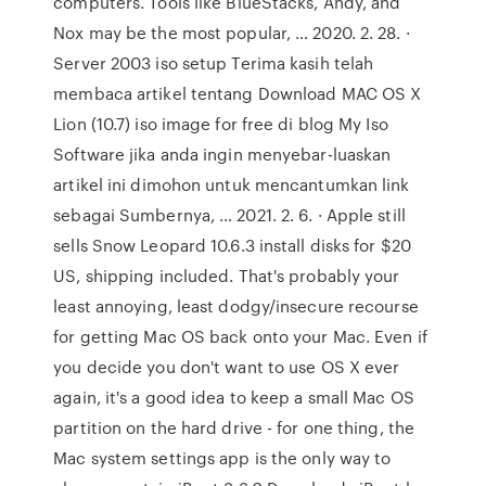
computers. Tools like BlueStacks, Andy, and
Nox may be the most popular, … 2020. 2. 28. ·
Server 2003 iso setup Terima kasih telah
membaca artikel tentang Download MAC OS X
Lion (10.7) iso image for free di blog My Iso
Software jika anda ingin menyebar-luaskan
artikel ini dimohon untuk mencantumkan link
sebagai Sumbernya, … 2021. 2. 6. · Apple still
sells Snow Leopard 10.6.3 install disks for $20
US, shipping included. That's probably your
least annoying, least dodgy/insecure recourse
for getting Mac OS back onto your Mac. Even if
you decide you don't want to use OS X ever
again, it's a good idea to keep a small Mac OS
partition on the hard drive - for one thing, the
Mac system settings app is the only way to