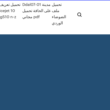
تحميل
Ddal07-01 مدينة
تحميل تعريف
ملف
على الحافة تحميل
icejet 10
الضوضاء
مجاني pdf
g510 n-z
الوردي