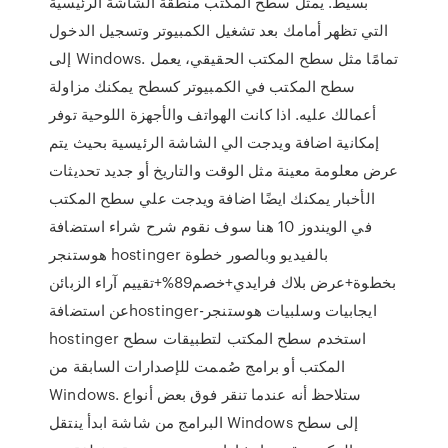
بسيط. يمثل سطح المكتب منطقة الشاشة الرئيسية
التي تظهر أمامك بعد تشغيل الكمبيوتر وتسجيل الدخول
إلى Windows. تمامًا مثل سطح المكتب الحقيقي، يعمل
سطح المكتب في الكمبيوتر كسطح يمكنك مزاولة
أعمالك عليه. اذا كانت الهواتف والأجهزة اللوحية توفر
إمكانية اضافة ويدجت الي الشاشة الرئيسية بحيث يتم
عرض معلومة معينة مثل الوقت والتاريخ أو جديد تحديثات
الأخبار يمكنك ايضًا اضافة ويدجت علي سطح المكتب
في الويندوز 10 هنا سوف نقوم شرح شراء استضافة
هوستنجر hostinger بالفيديو وبالصور خطوة
بخطوة+عرض بلاك فرايدي+خصم89%+تقييم آراء الزبائن
عن استضافةhostinger-ايجابيات وسلبيات هوستنجر
hostinger استخدم سطح المكتب لتطبيقات سطح
المكتب أو برامج صُممت للإصدارات السابقة من
Windows. ستلاحظ أنه عندما تنقر فوق بعض أنواع
البرامج من شاشة ابدأ ينتقل Windows إلى سطح