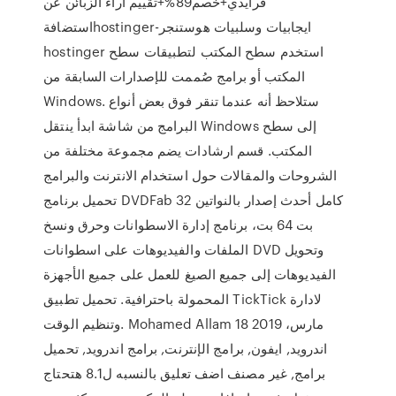
فرايدي+خصم89%+تقييم آراء الزبائن عن
استضافةhostinger-ايجابيات وسلبيات هوستنجر
hostinger استخدم سطح المكتب لتطبيقات سطح
المكتب أو برامج صُممت للإصدارات السابقة من
Windows. ستلاحظ أنه عندما تنقر فوق بعض أنواع
البرامج من شاشة ابدأ ينتقل Windows إلى سطح
المكتب. قسم ارشادات يضم مجموعة مختلفة من
الشروحات والمقالات حول استخدام الانترنت والبرامج
تحميل برنامج DVDFab كامل أحدث إصدار بالنواتين 32
بت 64 بت، برنامج إدارة الاسطوانات وحرق ونسخ
الملفات والفيديوهات على اسطوانات DVD وتحويل
الفيديوهات إلى جميع الصيغ للعمل على جميع الأجهزة
المحمولة باحترافية. تحميل تطبيق TickTick لادارة
وتنظيم الوقت. Mohamed Allam 18 مارس، 2019
اندرويد, ايفون, برامج الإنترنت, برامج اندرويد, تحميل
برامج, غير مصنف اضف تعليق بالنسبه ل8.1 هتحتاج