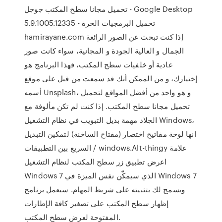
تحميل مجانا سطح المكتب جوجل - Google Desktop
5.9.1005.12335 - تحميل البرمجيات الحرة
hamirayane.com إذا كنت تبحث عن الصور الرائعة
الجمال و العالية الجودة و المجانية، سواء كانت صور
عادية أو خلفيات سطح المكتب، فهذا البرنامج هو
إختيارك، و من الممكن أنك قد سمعت من قبل على موقع
أسمه Unsplash، و هو واحد من أفضل المواقع لتحميل
تحميل مجانا سطح المكتب. إذا كنت لم تكن مألوفة مع
الجلاد مهمة بديل التبويب في نظام التشغيل Windows،
انها لوحة مفاتيح اختصار (مفتاح الساخنة) لتمكين التبديل
السريع بين التطبيقات / windows.Alt-thingy علامة
اعرض تطبيق زر سطح المكتب لنظام التشغيل
Windows 7 الذي سيمكّن نفس الميزة في Windows 7
ويسمح لك بتثبيته على شريط المهام. سيعمل برنامج
إظهار سطح المكتب على تصغير كافة الإطارات
المفتوحة لعرض سطح المكتب.