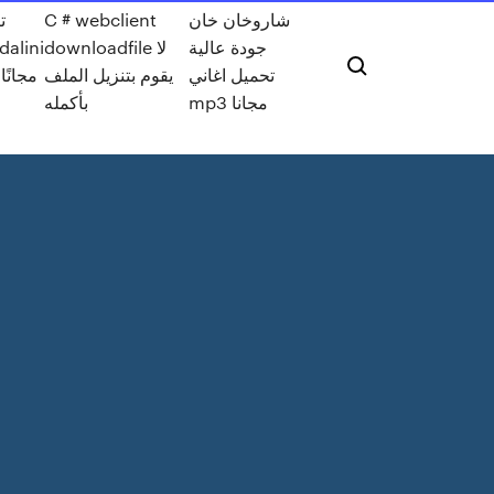
ت
C # webclient
شاروخان خان
dalini
downloadfile لا
جودة عالية
تحميل اغاني
يقوم بتنزيل الملف
pdf مجانًا
mp3 مجانا
بأكمله