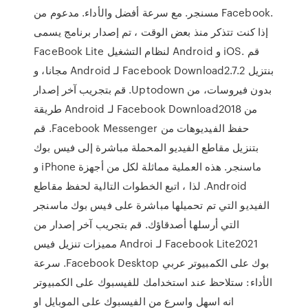
مسنجر. مع سرعة أفضل والأداء. مدعوم من Facebook.
إذا كنت تتذكر منذ بعض الوقت ، تم إصدار برنامج يسمى
FaceBook Lite لنظام التشغيل Android و iOS. ‫قم
بنتزيل Facebook Download2.7.2 لـ Android مجانا، و
بدون فيروسات، من Uptodown. قم بتجريب آخر إصدار
من Facebook Download2018 لـ Android طريقة
حفظ الفيديوهات من Facebook Messenger. قم
بتنزيل مقاطع الفيديو المحملة مباشرة إلى فيس بوك
ماسنجر. هذه العملية مماثلة لكل من أجهزة iPhone و
Android. لذا ، اتبع الخطوات التالية لحفظ مقاطع
الفيديو التي تم تحميلها مباشرة على فيس بوك ماسنجر
التي أرسلها أصدقاؤك. قم بتجريب آخر إصدار من
Facebook Lite2021 لـ Androi مميزات تنزيل فيس
بوك على الكمبيوتر عربي Facebook Desktop. سرعة
الأداء: ستلاحظ عند استخدامك للفيسبوك على الكمبيوتر
انه اسهل واسرع من الفيسبوك على الموبايل او