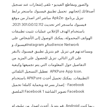
والصور ومقاطع الفيديو • تلقى إشعارات عند تسجيل
أصدقائك إعجابهم تحميل تطبيق فيسبوك ماسنجر برابط
مباشر اخر اصدار من موقع ApkZe- تنزيل برنامج
فيسبوك ماسنجر اخر تحديث 301.0.0.12.112 2021.
باستخدام الهدف الإعلاني عمليات تثبيت تطبيقات
الهواتف المحمولة، يمكنك الوصول إلى الأشخاص على
فيسبوك وInstagram وAudience Network
ومساعدتهم في تنزيل قم بتنزيل تطبيق فيسبوك بالنقر
على الزر التالي. تنزيل للحصول على المزيد من
التفاصيل حول المعلومات التي يتم تجميعها وكيفية
تعطيل التسجيل التلقائي APKPure App Icon.
باستخدام APKPure التطبيقات. يمكنك تحميل أحدث
إصدار بسرعة وبحماية كاملة! تحميل · Facebook
الملصق Facebook تصوير الشاشة 1 Facebook
قم بتنزيل أحدث إصدار من تيليجرام. Android ربما كنت