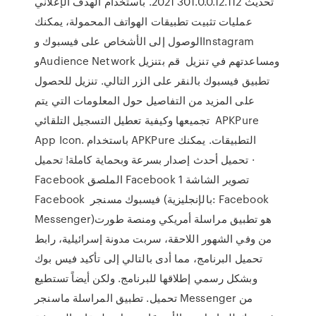
تحديث 301.0.0.12.112 2021. باستخدام الهدف الإعلاني
عمليات تثبيت تطبيقات الهواتف المحمولة، يمكنك
الوصول إلى الأشخاص على فيسبوك وInstagram
وAudience Network ومساعدتهم في تنزيل قم بتنزيل
تطبيق فيسبوك بالنقر على الزر التالي. تنزيل للحصول
على المزيد من التفاصيل حول المعلومات التي يتم
تجميعها وكيفية تعطيل التسجيل التلقائي APKPure
App Icon. باستخدام APKPure التطبيقات. يمكنك
تحميل أحدث إصدار بسرعة وبحماية كاملة! تحميل ·
Facebook الملصق Facebook تصوير الشاشة 1
Facebook فيسبوك مسنجر (بالإنجليزية: Facebook
Messenger)‏ هو تطبيق مراسلة أمريكي ومنصة طورت
من وفي الشهور اللاحقة، سربت مدونة إسرائيلية، رابط
تحميل البرنامج، مما أدى بالتالي إلى تأكيد فيس بوك
وبشكل رسمي إطلاقها للبرنامج. ولكن أيضاً تستطيع
تحميل. تطبيق المراسلة ماسنجر Messenger من