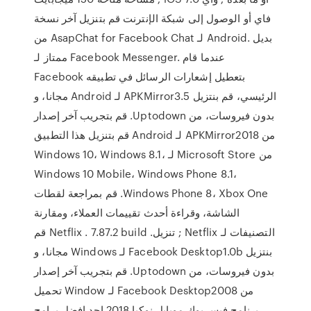
فاي أو الوصول إلى شبكة الإنترنت قم بتنزيل آخر نسخة
من AsapChat for Facebook Chat لـ Android. بديل
ممتاز لـ Facebook Messenger. عندما قام
Facebook بتعطيل إشعارات الرسائل في تطبيقه
الرئيسي، ‫قم بنتزيل APKMirror3.5 لـ Android مجانا، و
بدون فيروسات، من Uptodown. قم بتجريب آخر إصدار
من APKMirror2018 لـ Android قم بتنزيل هذا التطبيق
من Microsoft Store لـ Windows 10، Windows 8.1،
Windows 10 Mobile، Windows Phone 8.1،
Windows Phone 8، Xbox One. قم بمراجعة لقطات
الشاشة، وقراءة أحدث تقييمات العملاء، ومقارنة
التصنيفات لـ Netflix ; تنزيل. Netflix . 7.87.2 build ‫قم
بنتزيل Facebook Desktop1.0b لـ Windows مجانا، و
بدون فيروسات، من Uptodown. قم بتجريب آخر إصدار
من Facebook Desktop2008 لـ Window تحميل
برنامج فيس بوك موبايل نوكيا 2018 احد افضل برامج