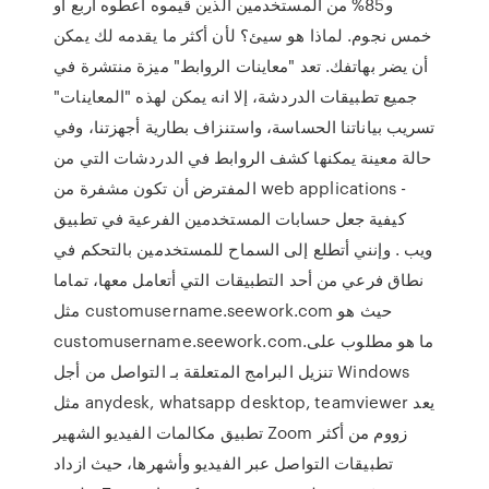
و85% من المستخدمين الذين قيموه أعطوه أربع أو
خمس نجوم. لماذا هو سيئ؟ لأن أكثر ما يقدمه لك يمكن
أن يضر بهاتفك. تعد "معاينات الروابط" ميزة منتشرة في
جميع تطبيقات الدردشة، إلا انه يمكن لهذه "المعاينات"
تسريب بياناتنا الحساسة، واستنزاف بطارية أجهزتنا، وفي
حالة معينة يمكنها كشف الروابط في الدردشات التي من
المفترض أن تكون مشفرة من web applications -
كيفية جعل حسابات المستخدمين الفرعية في تطبيق
ويب . وإنني أتطلع إلى السماح للمستخدمين بالتحكم في
نطاق فرعي من أحد التطبيقات التي أتعامل معها، تماما
مثل customusername.seework.com حيث هو
customusername.seework.com.ما هو مطلوب على
تنزيل البرامج المتعلقة بـ التواصل من أجل Windows
مثل anydesk, whatsapp desktop, teamviewer يعد
تطبيق مكالمات الفيديو الشهير Zoom زووم من أكثر
تطبيقات التواصل عبر الفيديو وأشهرها، حيث ازداد