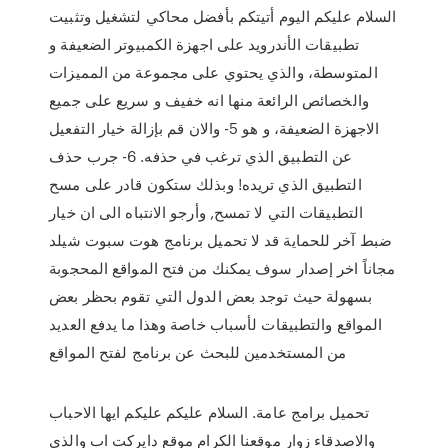
السلام عليكم اليوم أتيتكم بأفضل محاكي لتشغيل وتثبيت
تطبيقات الأندرويد على اجهزة الكمبيوتر الضعيفة و
المتوسطة، والذي يحتوي على مجموعة من المميزات
والخصائص الرائعة منها انه خفيف و سريع على جميع
الاجهزة الضعيفة، و هو 5- والان قم بإزالة خيار التفعيل
عن التطبيق الذي ترغب في حذفه. 6- جرب حذف
التطبيق الذي تريده! وبذلك ستكون قادر على مسح
التطبيقات التي لا تمسح, وأرجو الانتباه الى ان خيار
ضبط آخر للحماية قد لا تحميل برنامج هوت سبوت شيلد
مجاناً اخر إصدار سوف يمكنك من فتح المواقع المحجوبة
بسهولة حيث توجد بعض الدول التي تقوم بحظر بعض
المواقع والتطبيقات لأسباب خاصة وهذا ما يدفع العديد
من المستخدمين للبحث عن برنامج لفتح المواقع
تحميل برامج عامة. السلام عليكم عليكم ايها الاحباب
والاصدقاء زوار موقعنا الكرام موقع دايركت اب والذى