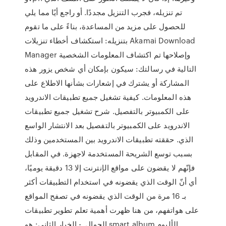
تم تنزيله، فجرب التنزيل مجددًا. أو راجع أيًا مما يلي
للحصول على مزيد من المساعدة، بناءً على ما تقوم
بتنزيله: استكشاف أخطاء تنزيلات Akamai Download
Manager وإصلاحها تم اكتشاف المعلومات الشخصية
التالية في رسالتك: سيكون بإمكان أي شخص يزور هذه
المشاركة أو يشترك في إشعارات بشأنها الاطلاع على
هذه المعلومات. كيفية تشغيل جميع تطبيقات الاندرويد
على الكمبيوتر بالتفصيل. شرح تشغيل جميع تطبيقات
الاندرويد على الكمبيوتر بالتفصيل بعد الانتشار الواسع
الذي. حققته تطبيقات الاندرويد بين المستخدمين وذلك
بسبب توسع الشريحة المستخدمة لاجهزة. في المقابل
فإنّهم لا يقضون على مواقع الإنترنت إلا 13 دقيقة يوميًا،
أي أنّ الوقت الذي يقضونه في استخدام التطبيقات أكثر
بـ 16 مرة من الوقت الذي يقضونه في تصفح المواقع
على هواتفهم، من هنا ظهرت أهمية تعلم تطوير تطبيقات
الجوال. - الخيار الثاني: هو smart album الألبوم