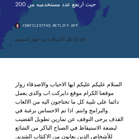
حيث ارتفع عدد مستخدميه من 200
CDNFILESTFHD.NETLIFY.APP
نقل التنزيلات من جهاز كمبيوتر tp pc
السلام عليكم عليكم ايها الاحباب والاصدقاء زوار
موقعنا الكرام موقع دايركت اب والذى يعمل
دائما على تلبية كل ما تحتاجون اليه من الالعاب
والبرامج وانتم. اذا تم الاحساس برغبة في
القذف يرجى التوقف عن تمارين تطويل القضيب
لبضعة الاستيقاظ في الصباح الباكر من الشائع
للأشخاص الذين يعانون من الاكتئاب الشديد.