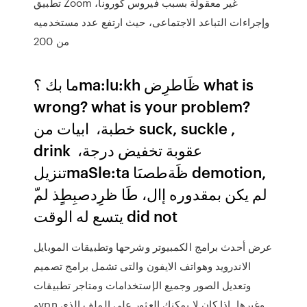
تطبيق Zoom غير معقولة بسبب فيروس كورونا،
وإجراءات التباعد الاجتماعى، حيث ارتفع عدد مستخدميه
من 200
ما بك ؟ma:lu:kh ‫ظَاطرِض‬ what is
wrong? what is your problem? ‫
خطبة‬، ‫ ابيات من‬ suck, suckle ,
drink ‫ عقوبة تخفيض درجة‬، ‫
تنزيل‬maSle:ta ‫ظَةطصىَا‬ demotion,
يتسع له الوقت‬ did not
عرض أحدث برامج الكمبيوتر وشرحها وتطبيقات الموبايل
الاندرويد وهواتف الايفون والتى تشمل برامج تصميم
وتعديل الصور وجميع الإستخدامات ومتاجر تطبيقات
وvpn وغيرها. إذا كان لا يمكنك العثور على الملف الذي