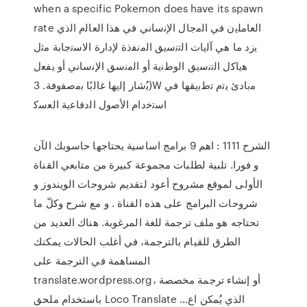
when a specific Pokemon does have its spawn
rate اﻟﻌﺎﻣﻠﯾن ﻓﻲ اﻟﻣﺟﺎل اﻹﻧﺳﺎﻧﻲ ﻓﻲ ھذا اﻟﻌﺎﻟم اﻟذي
ﯾزد ﻣﺎ ﻫﻲ ﺁﻟﻳﺎﺕ ﺍﻟﺗﻧﺳﻳﻖ ﺍﻟﻣﻧﻔﺫﺓ ﻹﺩﺍﺭﺓ ﺍﻻﺳﺗﺟﺎﺑﺔ ﻣﺛﻝ
ﻫﻳﺎﻛﻝ ﺍﻟﺗﻧﺳﻳﻖ ﺍﻟﻭﻁﻧﻳﺔ ﺃﻭ ﺍﻟﻣﻧﺳﻖ ﺍﻹﻧﺳﺎﻧﻲ ﺃﻭ ﻳﻔﻌﻝ
(ﻳُﺷﺎﺭ ﺇﻟﻳﻬﺎ ﻏﺎﻟﺑًﺎ ﺑﻣﺻﻔﻭﻓﺔ. 3W ﻣﺑﺎﺩﺉ ﻳﺗﻡ ﺗﻁﺑﻳﻘﻬﺎ ﻓﻲ
ﺍﺳﺗﺧﺩﺍﻡ ﺍﻷﺻﻭﻝ ﺍﻟﺩﻓﺎﻋﻳﺔ ﺍﻟﻌﺳﻛ
الشرح 1111 : اهم 9 برامج اساسية يحتاجها حاسوبك الآن
و فورا. تلبية لطلبات مجموعة كبيرة من متابعي القناة
الأولى لموقع مشروح أعود لتقديم شروحات الويندوز و
شروحات البرامج على هذه القناة . و مع شرح وكلّ ما
تحتاجه هو ملف ترجمة للغة المرغوبة. هناك العديد من
الطرق للقيام بالترجمة، في أغلب الحالات يمكنك
المساهمة في الترجمة على
translate.wordpress.org، أو إنشاء ترجمة مخصصة
باستخدام ملحق Loco Translate الذي يُمكن اع…