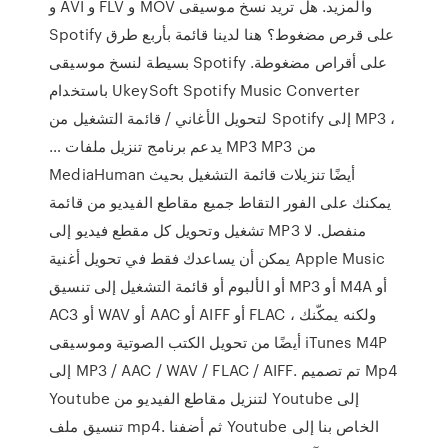
و AVI و FLV و MOV والمزيد. هل تريد نسخ موسيقى
Spotify على قرص مضغوط؟ هنا لدينا قائمة بأربع طرق
بسيطة لنسخ موسيقى Spotify على أقراص مضغوطة.
باستخدام UkeySoft Spotify Music Converter
لتحويل الأغاني / قائمة التشغيل من Spotify إلى MP3 ،
… يدعم برنامج تنزيل ملفات MP3 MP3 من
MediaHuman أيضًا تنزيلات قائمة التشغيل بحيث
يمكنك على الفور التقاط جميع مقاطع الفيديو من قائمة
تشغيل وتحويل كل مقطع فيديو إلى MP3 منفصل. لا
يمكن أن يساعدك فقط في تحويل أغنية Apple Music
أو الألبوم أو قائمة التشغيل إلى تنسيق MP3 أو M4A أو
AC3 أو WAV أو AAC أو AIFF أو FLAC ، ولكنه يمكّنك
أيضًا من تحويل الكتب الصوتية وموسيقى iTunes M4P
إلى MP3 / AAC / WAV / FLAC / AIFF. تم تصميم Mp4
Youtube لتنزيل مقاطع الفيديو من Youtube إلى
تنسيق ملف mp4. ثم أضفنا Youtube الخاص بنا إلى