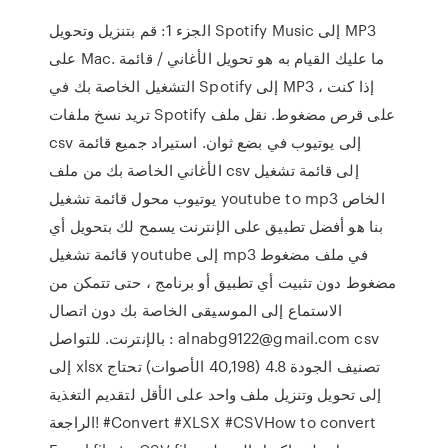
الجزء 1: قم بتنزيل وتحويل Spotify Music إلى MP3
على Mac. ما عليك القيام به هو تحويل الأغاني / قائمة
التشغيل الخاصة بك في Spotify إلى MP3 ، إذا كنت
تريد نسخ ملفات Spotify على قرص مضغوط. نقل ملف
csv إلى يوتيوب في بضع ثوان. استيراد جميع قائمة
الأغاني الخاصة بك من ملف csv إلى قائمة تشغيل
يوتيوب محول قائمة تشغيل youtube to mp3 الخاص
بنا هو أفضل تطبيق على الإنترنت يسمح لك بتحويل أي
قائمة تشغيل youtube إلى mp3 في ملف مضغوط
مضغوط دون تثبيت أي تطبيق أو برنامج ، حتى تتمكن من
الاستماع إلى الموسيقى الخاصة بك دون اتصال
بالإنترنت. للتواصل : alnabg9122@gmail.com csv
إلى xlsx تصنيف الجودة 4.8 (40,198 الأصوات) تحتاج
إلى تحويل وتنزيل ملف واحد على الأقل لتقديم التغذية
الراجعة! #Convert #XLSX #CSVHow to convert