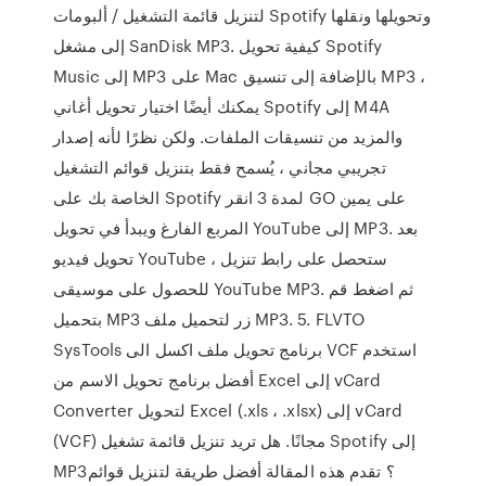
لتنزيل قائمة التشغيل / ألبومات Spotify وتحويلها ونقلها
إلى مشغل SanDisk MP3. كيفية تحويل Spotify
Music إلى MP3 على Mac بالإضافة إلى تنسيق MP3 ،
يمكنك أيضًا اختيار تحويل أغاني Spotify إلى M4A
والمزيد من تنسيقات الملفات. ولكن نظرًا لأنه إصدار
تجريبي مجاني ، يُسمح فقط بتنزيل قوائم التشغيل
الخاصة بك على Spotify لمدة 3 انقر GO على يمين
المربع الفارغ ويبدأ في تحويل YouTube إلى MP3. بعد
تحويل فيديو YouTube ، ستحصل على رابط تنزيل
للحصول على موسيقى YouTube MP3. ثم اضغط قم
بتحميل MP3 زر لتحميل ملف MP3. 5. FLVTO
SysTools برنامج تحويل ملف اكسل الى VCF استخدم
أفضل برنامج تحويل الاسم من Excel إلى vCard
Converter لتحويل Excel (.xls ، .xlsx) إلى vCard
(VCF) مجانًا. هل تريد تنزيل قائمة تشغيل Spotify إلى
MP3؟ تقدم هذه المقالة أفضل طريقة لتنزيل قوائم