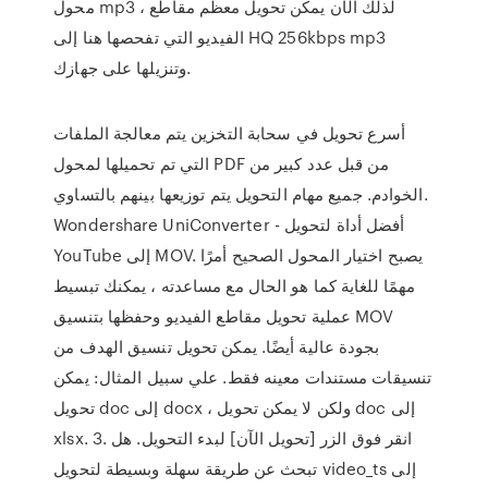
محول mp3 ، لذلك الآن يمكن تحويل معظم مقاطع
الفيديو التي تفحصها هنا إلى HQ 256kbps mp3
وتنزيلها على جهازك.
أسرع تحويل في سحابة التخزين يتم معالجة الملفات
التي تم تحميلها لمحول PDF من قبل عدد كبير من
الخوادم. جميع مهام التحويل يتم توزيعها بينهم بالتساوي.
Wondershare UniConverter - أفضل أداة لتحويل
YouTube إلى MOV. يصبح اختيار المحول الصحيح أمرًا
مهمًا للغاية كما هو الحال مع مساعدته ، يمكنك تبسيط
عملية تحويل مقاطع الفيديو وحفظها بتنسيق MOV
بجودة عالية أيضًا. يمكن تحويل تنسيق الهدف من
تنسيقات مستندات معينه فقط. علي سبيل المثال: يمكن
تحويل doc إلى docx ، ولكن لا يمكن تحويل doc إلى
xlsx. 3. انقر فوق الزر [تحويل الآن] لبدء التحويل. هل
تبحث عن طريقة سهلة وبسيطة لتحويل video_ts إلى