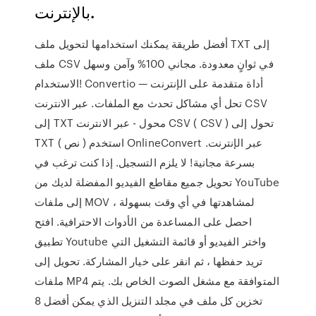
بالإنترنت.
أفضل طريقة يمكنك استخدامها لتحويل ملف TXT إلى
ملف CSV في ثوانٍ معدودة. مجاني 100% وآمن وسهل
الاستخدام! Convertio — أداة متقدمة على الإنترنت
تحل أي مشاكل تحدث مع الملفات. عبر الانترنت CSV
إلى TXT محول - عبر الانترنت CSV ( CSV ) تحول إلى
TXT ( نص ) استخدم OnlineConvert عبر الإنترنت.
بسرعة مجانية! لا يلزم التسجيل. إذا كنت ترغب في
تحويل جميع مقاطع الفيديو المفضلة لديك من YouTube
إلى ملفات MOV لمشاهدتها في أي وقت بسهولة ،
احصل على المساعدة من الأدوات الاحترافية. افتح
تطبيق Youtube واختر الفيديو أو قائمة التشغيل التي
تريد حفظها ، ثم انقر على خيار المشاركة. تحويل إلى
ملفات MP4 المتوافقة مع مشغل الصوت الخاص بك. يتم
تخزين كل ملف في مجلد التنزيل الذي يمكن أفضل 8