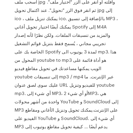
اسحب ملف jpg وأفلته أو انقر على الزر "اختيار ملف".
ثم انقر فوق الزر "تحويل". عند اكتمال تحويل jpg إلى
ico ، يمكنك تنزيل ملف ico. بالإضافة إلى تنسيق MP3 ،
يمكنك أيضًا اختيار تحويل أغاني Spotify إلى M4A
والمزيد من تنسيقات الملفات. ولكن نظرًا لأنه إصدار
تجريبي مجاني ، يُسمح فقط بتنزيل قوائم التشغيل
الخاصة بك على Spotify لمدة 3 يوتيوب الى mp3. هذا
المحول من youtube to mp3 هو أداة قائمة على
الويب يمكنها مساعدتك في تحويل مقاطع فيديو
youtube إلى تنسيقات mp3 / mp4 عبر الإنترنت. ما
عليك سوى لصق عنوان URL للفيديو وتنزيل youtube
mp3. أي شيء إلى MP3، أو أي شيء 2MP3، هي
واحدة من أشهر محولات YouTube و SoundCloud إلى
MP3 على الإنترنت.يمكنك تحويل وتنزيل الأغاني ومقاطع
الفيديو على YouTube و SoundCloud. أي شيء إلى
MP3 يدعم أيضًا … كيفية تحويل مقاطع يوتيوب إلى