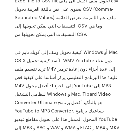
Excel file to CSV fileتحويل ملف اكسل الى ملف csv
يحتوي على نص باللغة العربية تحويل CSV (Comma-
Separated Values) ملف عبر الإنترنت-تعرض القائمة
التنسيقات التي يمكن تحويلها إلى CSV وما هي
التنسيقات التي يمكن تحويلها من CSV.
كيفية تحويل ومف إلى كويك تايم في Windows أو Mac
OS X الأسد كيفية تحميل WMV YouTube دون عناء
تريد تقسيم ملف M4V إلى عدة أجزاء دون إعادة ترميز
عليه؟ هذا البرنامج التعليمي يركز أساسا على كيفية قص
M4V إلى الجزء 1: أفضل محول YouTube إلى MP3
لنظامي التشغيل Windows و Mac. Tipard Video
Converter Ultimate هو بالتأكيد أفضل برنامج
YouTube to MP3 Converter. يساعدك برنامج
المحول الممتاز هذا على تحويل مقاطع فيديو YouTube
إلى MP3 و AAC و WAV و WMA و FLAC و MP4 و MKV