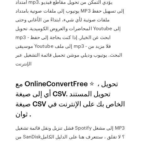
امتداد mp3. يؤدي التمكن من تحويل مقاطع فيديو
يوتيوب إلى ملفات صوتية بامتداد MP3 إلى تسهيل حفظ
ملفات صوتية لأي شيء، ابتداءً من الأغاني وحتى
المحاضرات والعروض الكوميدية. تحويل Youtube إلى
mp3 - ابحث عن الخيار. إذا كنت بحاجة إلى حفظ
موسيقى Youtube إلى ملف mp3 - فلا مزيد من
البحث. يوتيوب وديلي موشن تحميل قائمة التشغيل عبر
الإنترنت
مع OnlineConvertFree ⭐ ️ ، تحويل
أي إلى صيغة CSV. تحويل المستند
صيغة CSV الخاص بك على الإنترنت في
ثوان ️.
فشل تنزيل ونقل قائمة تشغيل Spotify إلى مشغل MP3
من SanDisk؟ لا تقلق ، ستتعرف هنا على الدليل الكامل