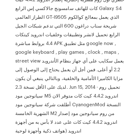
كات للهاتف سامسونج جالاكسي إس الرابع Galaxy S4
الطراز العالمي GT-I9505 الذي يعمل بمعالج كوالكوم
شريحة سناب دراغون 600 التي تدعم شبكات الجيل
الرابع تحميل لانشر وتطبيقات وخلفيات اندرويد كيتكات
4.4 بروابط مباشرة APK مثل تطبيق google now ,
google keyboard , play games , clock , maps ,
street view يعمل سكايب على أي جهاز بنظام الأندرويد
2.2 أو أعلى. فمن أجل أن يعمل يحتاج إلى الوصول إلى
مزايا الكاميرا الأمامية والخلفية، وبالتالي ينبغي أن يكون
لديك على الأقل نسخة 2.3. Jun 15, 2014 · تحميل روم
سيانوجين مود M5 اندرويد 4.4.2 كيت كات متوفر الان
أطلقت شركة سيانوجين مود CyanogenMod النسخة
الشهرية الخامسة M2 من روم سيانوجين مود إصدار
اندرويد 4.4.2 كيت كات على عدد لا بأس به من أجهزة
اندرويد (هواتف ذكية وأجهزة لوحية