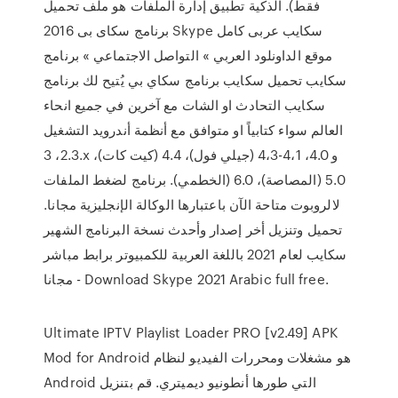
فقط). الذكية تطبيق إدارة الملفات هو ملف تحميل
برنامج سكاى بى 2016 Skype سكايب عربى كامل
موقع الداونلود العربي » التواصل الاجتماعي » برنامج
سكايب تحميل سكايب برنامج سكاي بي يُتيح لك برنامج
سكايب التحادث او الشات مع آخرين في جميع انحاء
العالم سواء كتابياً او متوافق مع أنظمة أندرويد التشغيل
2.3، 3.x و 4.0، 4،1-4،3 (جيلي فول)، 4.4 (كيت كات)،
5.0 (المصاصة)، 6.0 (الخطمي). برنامج لضغط الملفات
لالروبوت متاحة الآن باعتبارها الوكالة الإنجليزية مجانا.
تحميل وتنزيل أخر إصدار وأحدث نسخة البرنامج الشهير
سكايب لعام 2021 باللغة العربية للكمبيوتر برابط مباشر
مجانا - Download Skype 2021 Arabic full free.
Ultimate IPTV Playlist Loader PRO [v2.49] APK
Mod for Android هو مشغلات ومحررات الفيديو لنظام
Android التي طورها أنطونيو ديميتري. قم بتنزيل