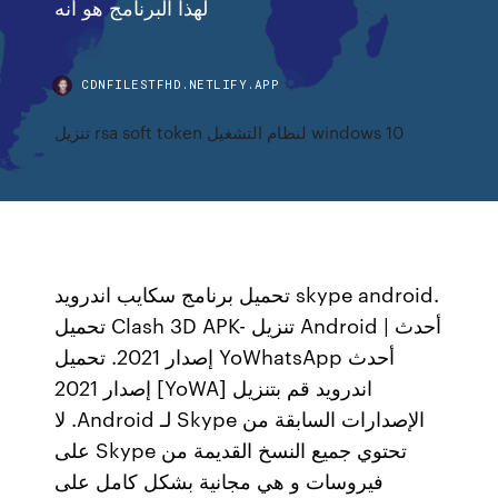
لهذا البرنامج هو أنه
CDNFILESTFHD.NETLIFY.APP
تنزيل rsa soft token لنظام التشغيل windows 10
تحميل برنامج سكايب اندرويد skype android.
تحميل Clash 3D APK- تنزيل Android | أحدث
إصدار 2021. تحميل YoWhatsApp أحدث
إصدار 2021 [YoWA] اندرويد ‫قم بتنزيل
الإصدارات السابقة من Skype لـ Android. لا
تحتوي جميع النسخ القديمة من Skype على
فيروسات و هي مجانية بشكل كامل على