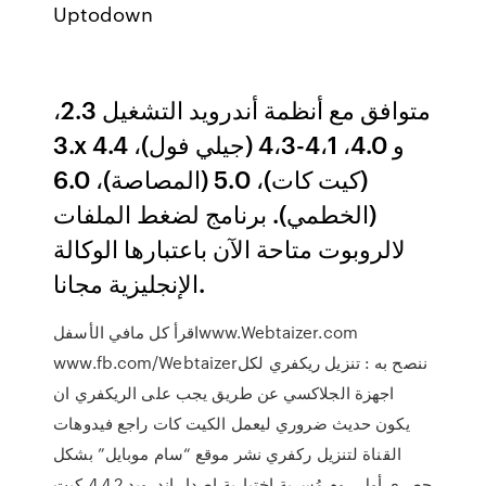
Uptodown
متوافق مع أنظمة أندرويد التشغيل 2.3،
3.x و 4.0، 4،1-4،3 (جيلي فول)، 4.4
(كيت كات)، 5.0 (المصاصة)، 6.0
(الخطمي). برنامج لضغط الملفات
لالروبوت متاحة الآن باعتبارها الوكالة
الإنجليزية مجانا.
اقرأ كل مافي الأسفلwww.Webtaizer.com
www.fb.com/Webtaizerننصح به : تنزيل ريكفري لكل
اجهزة الجلاكسي عن طريق يجب على الريكفري ان
يكون حديث ضروري ليعمل الكيت كات راجع فيدوهات
القناة لتنزيل ركفري نشر موقع “سام موبايل” بشكل
حصري أول روم مُسربة إختبارية إصدار اندرويد 4.4.2 كيت