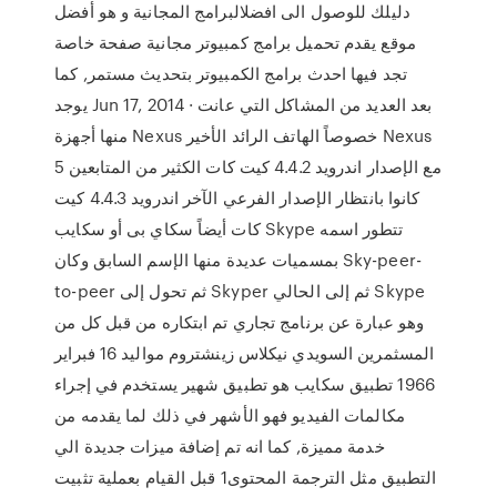
دليلك للوصول الى افضلالبرامج المجانية و هو أفضل
موقع يقدم تحميل برامج كمبيوتر مجانية صفحة خاصة
تجد فيها احدث برامج الكمبيوتر بتحديث مستمر, كما
يوجد Jun 17, 2014 · بعد العديد من المشاكل التي عانت
منها أجهزة Nexus خصوصاً الهاتف الرائد الأخير Nexus
5 مع الإصدار اندرويد 4.4.2 كيت كات الكثير من المتابعين
كانوا بانتظار الإصدار الفرعي الآخر اندرويد 4.4.3 كيت
كات أيضاً سكاي بى أو سكايب Skype تتطور اسمه
بمسميات عديدة منها الإسم السابق وكان Sky-peer-
to-peer ثم تحول إلى Skyper ثم إلى الحالي Skype
وهو عبارة عن برنامج تجاري تم ابتكاره من قبل كل من
المسثمرين السويدي نيكلاس زينشتروم مواليد 16 فبراير
1966 تطبيق سكايب هو تطبيق شهير يستخدم في إجراء
مكالمات الفيديو فهو الأشهر في ذلك لما يقدمه من
خدمة مميزة, كما انه تم إضافة ميزات جديدة الي
التطبيق مثل الترجمة المحتوى1 قبل القيام بعملية تثبيت