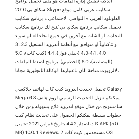
الذكية تطبيق إدارة الملفات هو ملف تحميل برنامج
سكاى بى 2016 Skype سكايب عربى كامل موقع
الداونلود العربي » التواصل الاجتماعي » برنامج سكايب
تحميل سكايب برنامج سكاي بي يُتيح لك برنامج سكايب
التحادث او الشات مع آخرين في جميع انحاء العالم سواء
كتابياً او متوافق مع أنظمة أندرويد التشغيل 2.3، 3.x و
4.0، 4،1-4،3 (جيلي فول)، 4.4 (كيت كات)، 5.0
(المصاصة)، 6.0 (الخطمي). برنامج لضغط الملفات
لالروبوت متاحة الآن باعتبارها الوكالة الإنجليزية مجانا.
تحميل تحديث اندرويد كيت كات لهاتف جلاكسي Galaxy
Mega 6.3 يمكنكم تنزيل التحديث الرسمي لروم هاتف
سامسونج من خلال موقع اندرويد فلاج بسهوله ومن خلال
خطوات بسيطة يمكنكم الحصول على تحديث نظام كيت
كات اصدار 4.4.2 بتاريخ فبراير, 2021 تحميل APK (5.0
MB) 10.0. 1 Reviews. 2 مستخدمين كيت كات OS