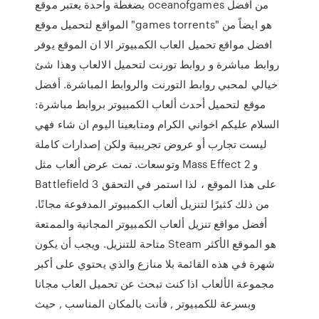
بضغطة واحدة يعتبر موقع oceanofgames من افضل
المواقع لتحميل موقع "games torrents" هو ايضاً من
افضل مواقع تحميل العاب الكمبيوتر الا ان الموقع يوفر
روابط مباشرة و روابط تورنت لتحميل الالعاب وهذا شئ
خيالي لمحبي روابط التورنت والروابط المباشرة. أفضل
موقع لتحميل أحدث ألعاب الكمبيوتر بروابط مباشرة:
السلام عليكم اخواني الكرام ومتابعينا اليوم ان شاء فهي
ليست تجارب أو عروض تجريبية ولكن إصدارات كاملة
وتوسعات. تمت عرض ألعاب مثل Mass Effect 2 و
Battlefield 3 على هذا الموقع ، لذا استمر في التحقق
من ذلك كثيرًا لتنزيل ألعاب الكمبيوتر المدفوعة مجانًا.
أفضل مواقع تنزيل ألعاب الكمبيوتر المجانية والممتعة
متاحة للتنزيل. ويجب أن يكون Steam هو الموقع الأكثر
شهرة في هذه القائمة بلا منازع والذي يحتوي على أكبر
مجموعة الألعاب اذا كنت تبحث عن تحميل العاب مجانا
وبسرعة للكمبيوتر , فأنت بالمكان المناسب , حيث