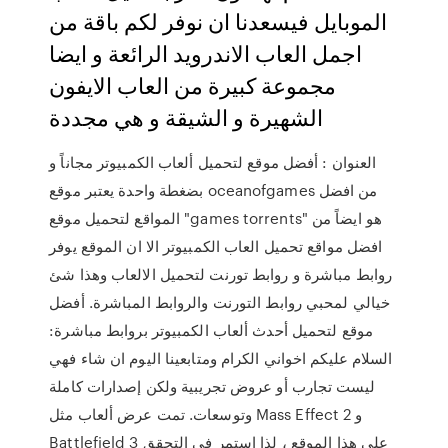
الموبايل فيسعدنا ان نوفر لكم باقة من
اجمل العاب الاندرويد الرائعة و ايضا
مجموعة كبيرة من العاب الايفون
الشهيرة و الشيقة و هي مجددة
العنوان : أفضل موقع لتحميل ألعاب الكمبيوتر مجاناً و
بضغطة واحدة يعتبر موقع oceanofgames من افضل
المواقع لتحميل موقع "games torrents" هو ايضاً من
افضل مواقع تحميل العاب الكمبيوتر الا ان الموقع يوفر
روابط مباشرة و روابط تورنت لتحميل الالعاب وهذا شئ
خيالي لمحبي روابط التورنت والروابط المباشرة. أفضل
موقع لتحميل أحدث ألعاب الكمبيوتر بروابط مباشرة:
السلام عليكم اخواني الكرام ومتابعينا اليوم ان شاء فهي
ليست تجارب أو عروض تجريبية ولكن إصدارات كاملة
وتوسعات. تمت عرض ألعاب مثل Mass Effect 2 و
Battlefield 3 على هذا الموقع ، لذا استمر في التحقق