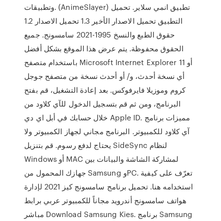
وتطبيقات. (AnimeSlayer) تطبيق انمي سلاير. تحميل
التطبيق تحميل الاصدار الأخير 1.3 تحميل الاصدار 1.2
حقوق الطبع والنسخ 1995-2021 سامسونج. جميع
الحقوق محفوظة. يتم عرض هذا الموقع بشكل أفضل
باستخدام متصفح Microsoft Internet Explorer 11 أو
أي نسخة أحدث، و/ أو أحدث نسخة من متصفح جوجل
كروم وموزيلا فايرفوكس. بعد إعادة التشغيل، قم بفتح
البرنامج، ومن ثم قم بتسجيل الدخول للآي كلاود من
خلال حسابك في أبل اي دي Apple ID. مميزات برنامج
آي كلاود للكمبيوتر. البرنامج مجاني لجهاز الكمبيوتر ولا
يحتاج لدفع رسوم. قم بتنزيل SideSync لنظام
Windows أو MAC لمشاركة الشاشة والبيانات بين
جهازك المحمول من Samsung وPC. تعرّف على كيفية
استخدامه هنا. تحميل برنامج سامسونج كيز 2021 لإدارة
هواتف سامسونج أندرويد مجاناً للكمبيوتر عربي برابط
مباشر Download Samsung Kies. برنامج Samsung