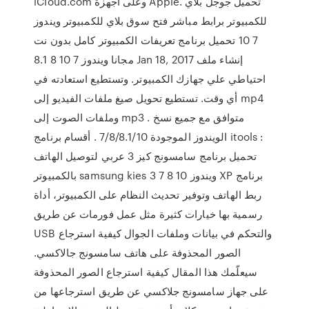
iCloud.com وعلى أجهزة Apple. تحميل جوجل بلاي
للكمبيوتر برابط مباشر فتح سوق بلاي للكمبيوتر ويندوز
7 10 تحميل برنامج تعريفات الكمبيوتر كامل بدون نت
مجانا ويندوز 7 10 8 8.1 Jan 18, 2017 إنشاء ملف
احتياطي علي جهازك الكمبيوتر. وتستطيع استعادته في
أي وقت. تستطيع تحويل صيغ ملفات الفيديو إلى mp4
وملفات الصوت إلى mp3 . متوافق مع جميع نسخ
الويندوز الموجودة 7/8/8.1/10 . أقسام برنامج itools :
تحميل برنامج سامسونج كيز 3 عربي لتوصيل الهاتف
بالكمبيوتر samsung kies 3 ويندوز 10 8 7 XP برنامج
ربط الهاتف وتوفير تحديث النظام على الكمبيوتر، أداة
رسمية بها خيارات كثيرة مثل عمل فورمات عن طريق
USB والتحكم في بيانات وملفات الجوال كيفية استرجاع
الصور المحذوفة على هاتف سامسونج جالاكسي.
سيعلّمك هذا المقال كيفية استرجاع الصور المحذوفة
على جهاز سامسونج جلاكسي عن طريق استرجاعها من