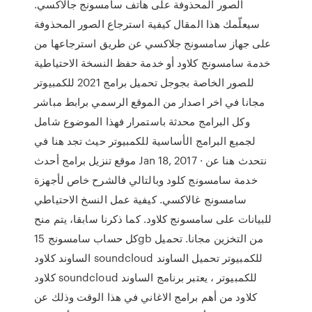
الصور المحذوفة على هاتف سامسونج جالاكسي.
سيعلّمك هذا المقال كيفية استرجاع الصور المحذوفة
على جهاز سامسونج جلاكسي عن طريق استرجاعها من
خدمة سامسونج كلاود أو خدمة حفظ النسخة الاحتياطية
للصور الخاصة بجوجل تحميل برامج 2021 للكمبيوتر
مجانا في اخر اصدار من الموقع الرسمي برابط مباشر
وكل البرامج محدثة باستمرار فهذا الموضوع شامل
لجميع البرامج الأساسية للكمبيوتر حيث تجد هنا في
موقع تنزيل برامج أحدث Jan 18, 2017 · نتحدث هنا عن
خدمة سامسونج كلود وبالتالي فالشرح خاص لأجهزة
سامسونج غالاكسي. كيفية عمل النسخ الاحتياطي
للبيانات على سامسونج كلاود. كما ذكرنا سابقا، يتم منح
كل حساب سامسونج 15gb من التخزين مجانا. تحميل
الساوند كلاود soundcloud للكمبيوتر تحميل الساوند
كلاود soundcloud للكمبيوتر ، يعتبر برنامج الساوند
كلاود من أهم برامج الاغاني في هذا الوقت وذلك عن