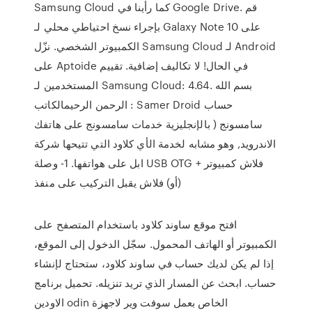
Samsung Cloud كما رأينا في Google Drive. قم
بإجراء نسخ احتياطي محلي لـ Galaxy Note 10 على
الكمبيوتر الشخصي. نزّل Samsung Cloud لـ Android
على Aptoide في الحال! لا تكاليف إضافية. تقييم
المستخدمين لـ Samsung Cloud: 4.64. بسم الله
الرحمن الرحيمالكاتب : Samer Droid حساب
سامسونج ( بالإنجليزية خدمات سامسونج على هاتفك
الاندرويد, وهو مشابه لخدمة الأي كلاود التي تتيحها شركة
ابل على هواتفها. 1- وصلة USB OTG + فلاش كمبيوتر
(أو) فلاش يقبل التركيب على منفذ
افتح موقع ساوند كلاود باستخدام المتصفح على
الكمبيوتر أو الهاتف المحمول. سجّل الدخول إلى الموقع،
إذا لم يكن لديك حساب في ساوند كلاود، ستحتاج لإنشاء
حساب. ابحث عن المسار الذي تريد تنزيله. تحميل برنامج
الاودين odin الخاص بعمل سوفت وير لاجهزة