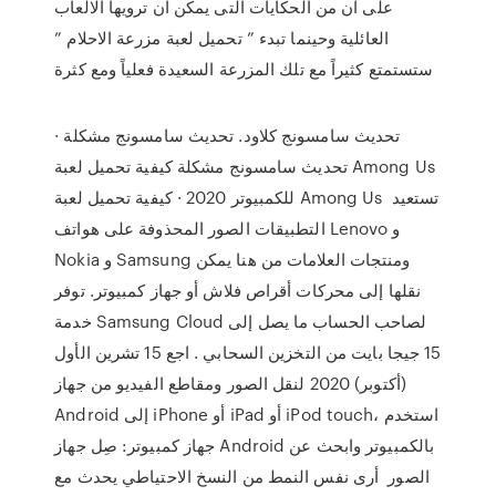
على ان من الحكايات التى يمكن ان ترويها الالعاب
العائلية وحينما تبدء ” تحميل لعبة مزرعة الاحلام ”
ستستمتع كثيراً مع تلك المزرعة السعيدة فعلياً ومع كثرة
تحديث سامسونج كلاود. تحديث سامسونج مشكلة ·
تحديث سامسونج مشكلة كيفية تحميل لعبة Among Us
للكمبيوتر 2020 · كيفية تحميل لعبة Among Us تستعيد
التطبيقات الصور المحذوفة على هواتف Lenovo و
Nokia و Samsung ومنتجات العلامات من هنا يمكن
نقلها إلى محركات أقراص فلاش أو جهاز كمبيوتر. توفر
خدمة Samsung Cloud لصاحب الحساب ما يصل إلى
15 جيجا بايت من التخزين السحابي . اجع 15 تشرين الأول
(أكتوبر) 2020 لنقل الصور ومقاطع الفيديو من جهاز
Android إلى iPhone أو iPad أو iPod touch، استخدم
جهاز كمبيوتر: صِل جهاز Android بالكمبيوتر وابحث عن
الصور أرى نفس النمط من النسخ الاحتياطي يحدث مع