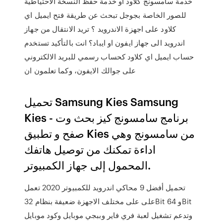
خدمة سامسونج كلاود أو خدمة حفظ النسخة الاحتياطية
للصور الخاصة بجوجل تبحث عن طريقة فتح ايميل اي
كلاود على اجهزة الاندرويد ؟ تريد الانتقال من جهاز
اندرويد الى جهاز ايفون او ايباد؟ انت بالتأكيد تستخدم
حساب ايميل اي كلاود كحساب رسمي للبريد الالكتروني
على جوالك الايفون، وكما تعلمون ان
تحميل Samsung Kies Samsung
Kies - برنامج سامسونج كيز بحث وت
صفح و تطبيق Kies من سامسونج وهي
اداءة تمكنك من توصيل هاتفك
المحمول إلى جهاز الكمبيوتر.
تحميل أفضل 9 محاكي اندرويد للكمبيوتر 2020 تعمل
على على مختلف الاجهزة ضعيفة بنظام 32Bit و 64Bit
وتدعم تشغيل لعبة فري فاير وببجي موبايل وكود موبايل