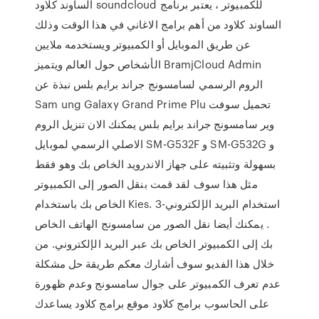
الساوند كلاود soundcloud للكمبيوتر ، يعتبر برنامج
الساوند كلاود من أهم برامج الاغاني في هذا الوقت وذلك
عن طريق الموبايل أو الكمبيوتر ويستخدمه ملايين
الأشخاص حول العالم ويتميز BramjCloud Admin
الروم الرسمي لسامسونج جراند برايم بلس نبذة عن
Sam ung Galaxy Grand Prime Plu تحميل سوفت
وير سامسونج جراند برايم بلس يمكنك الان تنزيل الروم
الاصلي الرسمي لموبايل SM-G532F و SM-G532G و
بسهولة وتثبيته على جهاز الاندرويد الخاص بك وهو فقط
مثل هذا سوف لقد قمت بنقل الصور إلى الكمبيوتر
الخاص بك باستخدام Kies. 3-استخدام البريد الإلكتروني
. يمكنك أيضا نقل الصور من سامسونج الهاتف الخاص
بك إلى الكمبيوتر الخاص بك عبر البريد الإلكتروني. من
خلال هذا الفديو سوف أشارك معكم طريقة حل مشكلة
عدم تعرف الكمبيوتر على جوال سامسونج وعدم ظهورة
على الحاسوب برامج كلاود موقع برامج كلاود يساعدك