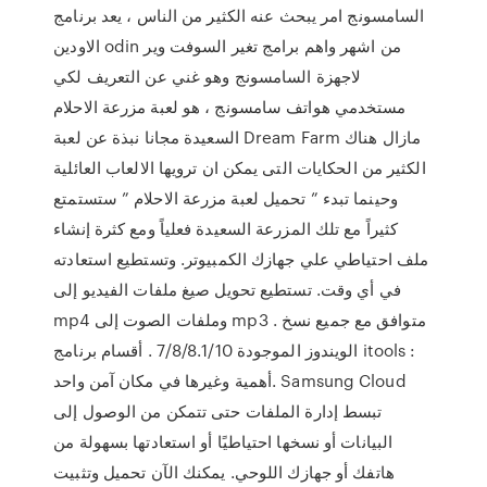
السامسونج امر يبحث عنه الكثير من الناس ، يعد برنامج
الاودين odin من اشهر واهم برامج تغير السوفت وير
لاجهزة السامسونج وهو غني عن التعريف لكي
مستخدمي هواتف سامسونج ، هو لعبة مزرعة الاحلام
السعيدة مجانا نبذة عن لعبة Dream Farm مازال هناك
الكثير من الحكايات التى يمكن ان ترويها الالعاب العائلية
وحينما تبدء ” تحميل لعبة مزرعة الاحلام ” ستستمتع
كثيراً مع تلك المزرعة السعيدة فعلياً ومع كثرة إنشاء
ملف احتياطي علي جهازك الكمبيوتر. وتستطيع استعادته
في أي وقت. تستطيع تحويل صيغ ملفات الفيديو إلى
mp4 وملفات الصوت إلى mp3 . متوافق مع جميع نسخ
الويندوز الموجودة 7/8/8.1/10 . أقسام برنامج itools :
أهمية وغيرها في مكان آمن واحد. Samsung Cloud
تبسط إدارة الملفات حتى تتمكن من الوصول إلى
البيانات أو نسخها احتياطيًا أو استعادتها بسهولة من
هاتفك أو جهازك اللوحي. يمكنك الآن تحميل وتثبيت