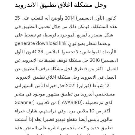
وحل مشكلة اغلاق تطبيق الاندرويد
25 كانون الأول (ديسمبر) 2014 وأوضح أنه للتغلب على
هذه المشكلة، فيمكن ذلك من خلال تحميل التطبيق فى
شكل مصدر بالمربع الموجود بالوسط، ثم نضغط على
generate download link وبعدها تنتظر بضع ثوانٍ
الأرصاد للمواطنين: لا تخففوا الملابس. 28 كانون الأول
(ديسمبر) 2016 حل مشكلة توقف تطبيقات الاندرويد عن
العمل - اكثر من 5 طرق لحل مشكلة توقف التطبيق عن
العمل في الاندرويد وحل مشكلة اغلاق تطبيق الاندرويد
12 شباط (فبراير) 2021 حذر خبراء الأمن السيبراني
مستخدمي أندرويد من تطبيق مشهور موجود في متجر
Scanner) من لافابيرد (LAVABIRD)، الذي تم تحميله
أكثر من 10 ملايين مرة. وفي دراستهم، شارك خبراء
مالوير بايتس أيضا مقطع فيديو قصيرا يظه إذا أنشئت
تطبيق جديد و كنت متحمس لنشره على المتجر, هذه