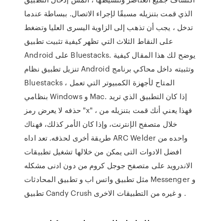
الذي قمت بتنزيله مسبقًا لإجراء الاتصال. ببساطة عندما
تدخل ، يجب أن تذهب إلى الزاوية اليسرى العليا وتضغط
على النقاط الثلاث التي تظهر كيفية تثبيت تطبيق
Android على Bluestacks. يوضح لك هذا المقال كيفية
تنزيل تطبيق نظام Android وتثبيته داخل محاكي برنامج
Bluestacks ، المتاح لأجهزة الكمبيوتر التي تعمل
بنظامي Windows و Mac. إذا كان التطبيق الذي تريد
حذفه لا يعرض رمز "x" ، فهذا يعني أنك قمت بتنزيله من
خلال متصفح الإنترنت، وإذا كان الأمر كذلك، فهناك
طريقة أخرى لحذفه. تعد اداه ARC Welder واحده من
افضل الادوات التى يمكن من خلالها تشغيل تطبيقات
الاندرويد على متصفح جوجل كروم من دون ادنى مشكله
مثل تطبيق واتس اب و تطبيق المحادثات Messenger و
تطبيق Candy Crush و غيره من التطبيقات الاخرى .