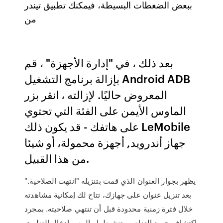
ببعض الضغطات البسيطة، فيمكنك تطبيق تيندر
من
بعد ذلك ، في "إدارة الأجهزة" ، قم
بإزالة برنامج التشغيل Android ADB
المعروض حاليًا. لإزالته ، انقر بزر
الماوس الأيمن على الفئة التي تحتوي
على هاتفك - قد يكون ذلك LeMobile
جهاز أندرويد, أجهزة محمولة، أو شيئا
من هذا القبيل.
يظهر بجوار العنوان الذي قمت بتنزيله "انتهت الصلاحية."
بعد تنزيل عنوان على جهازك، تتاح لك إمكانية مشاهدته
خلال فترة زمنية محدودة قبل أن تنتهي صلاحيته. بمجرد
اكتشاف جميع العناصر وتنشيطها ، المس إدخال التطبيق