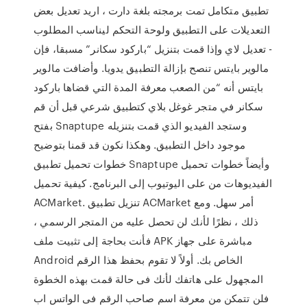
تطبيق متكامل تمت برمجته بلغة دارت ، اريد تعديل بعض
التعديلات على التطبيق ولوحة التحكم ليناسب المطلوب
- تعديل لاي وإذا قمت بتنزيل “باركود سكانر” مسبقا، فإن
مالوير بايتس تنصح بإزالة التطبيق يدويا. وأضافت مالوير
بايتس أنه “من الصعب معرفة المدة التي قضاها باركود
سكانر في متجر غوغل بلاي كتطبيق شرعي قبل أن قم
بفتح Snaptupe وستجد الفيديو الذي قمت بتنزيله
موجود داخل التطبيق. وهكذا نكون قد قمنا بتوضيح
خطوات تحميل تطبيق Snaptupe وأيضاً خطوات تحميل
الفيديوهات من على اليوتيوب إلى البرنامج. كيفية تحميل
ACMarket. تنزيل تطبيق ACMarket أمر سهل. ومع
ذلك ، نظرًا لأنك لن تحصل عليه من المتجر الرسمي ،
فأنت بحاجة إلى تثبيت ملف APK مباشرة على جهاز
Android الخاص بك. أولاً لا تقوم بحفظ هذا الرقم
المجهول على هاتفك لأنك فى حالة قمت بهذه الخطوة
فلن تتمكن من معرفة اسم صاحب الرقم فى الواتس اب