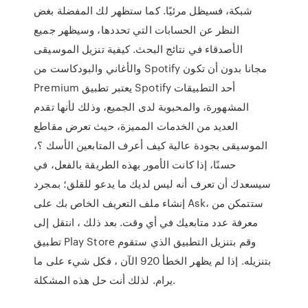
شبكة، فسيظل مرئيًا. كما ستظهر لك المفضلة بغض
النظر عن الحسابات التي تحددها، وسيظهر جميع
الأصدقاء في نتائج البحث. كيفية تنزيل الموسيقى
والأغاني والبودكاست من Spotify مجانا بدون أن تكون
Premium يعتبر تطبيق Spotify أحد التطبيقات
المشهورة، والمحبوبة لدى الجميع، وذلك لأنها تقدم
العديد من الخدمات المميزة، حيث تعرض مقاطع
الموسيقى بجودة عالية كيف أعرف المتابعين الأسك ؟،
حسنًا، إذا كانت الأمور بهذه الطريقة بالفعل، في
سيسعدك أن تعرف أنه ليس لديك ما يدعو للقلق؛ بمجرد
إنشاء ملف التعريف الخاص بك على Ask، ستتمكن من
معرفة عدد متابعيك في أي وقت. بعد ذلك ، انتقل إلى
تطبيق Play Store وقم بتنزيل التطبيق الذي ستقوم
بتنزيله. إذا لم يظهر الخطأ 920 الآن ، فكل شيء على ما
يرام. لذلك أنت حل هذه المشكلة.