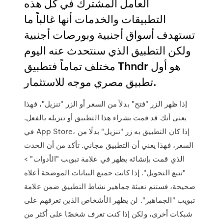
العامل المشترك في كل هذه
التطبيقات والخدمات أنها غالباً ما
تستهدف أسواق أجنبية وبورصات أجنبية
ولكن التطبيق الذي سنتحدث عنه اليوم
مختلف تماماً فتطبيق Thndr هو أول
تطبيق مصري موجه للاستثمار.
إذا ظهر الزر "فتح" بدلاً من السعر أو الزر "تنزيل"، فهذا
يعني أنك قد قمت بشراء هذا التطبيق أو تنزيله بالفعل.
في App Store، إذا كان التطبيق به زر "تنزيل" بدلًا من
السعر، فهذا يعني أن التطبيق مجاني. تأكد من أن الحدث
الذي قمت بإنشائه يظهر في علامة تبويب "الأدوات" >
"تتبع التحويل". إذا كانت جميع البيانات الموضحة أعلاه
صحيحة، فستتم تعبئة جماهير نشاط التطبيق ضمن علامة
تبويب "الجماهير". لن يظهر الأشخاص الذين تعرفهم على
شبكات أخرى، ولكن إذا كنت تعرف شخصًا على أكثر من