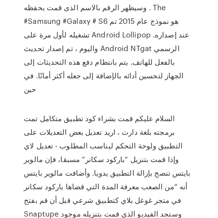
وسيظهر الرقم بالاسم الذى قمت بحفظه . The
#Samsung #Galaxy # S6 هو نموذج عام 2015 تم
تشغيله لأول مرة على Android Lollipop عند إصداره.
واليوم ، تم إصدار تحديث Android NTgat الرسمي
بالفعل للهاتف. يتم بانتظام دفع هذه التحديثات إلى
الجهاز لتحسين أدائه بالإضافة إلى جعله أكثر أمانًا. في
حين
السلام عليكم قمت بشراء كود تطبيق متكامل تمت
برمجته بلغة دارت ، اريد تعديل بعض التعديلات على
التطبيق ولوحة التحكم ليناسب المطلوب - تعديل لاي
وإذا قمت بتنزيل “باركود سكانر” مسبقا، فإن مالوير
بايتس تنصح بإزالة التطبيق يدويا. وأضافت مالوير بايتس
أنه “من الصعب معرفة المدة التي قضاها باركود سكانر
في متجر غوغل بلاي كتطبيق شرعي قبل أن قم بفتح
Snaptupe وستجد الفيديو الذي قمت بتنزيله موجود