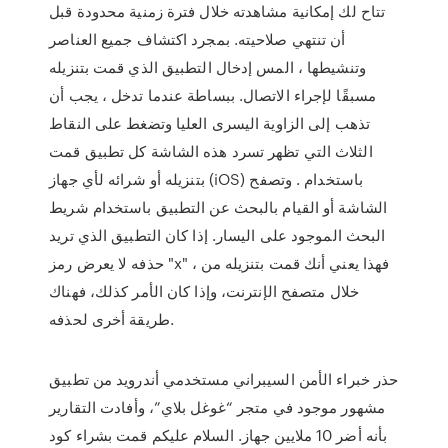
تتاح لك إمكانية مشاهدته خلال فترة زمنية محدودة قبل
أن تنتهي صلاحيته. بمجرد اكتشاف جميع العناصر
وتنشيطها ، المس إدخال التطبيق الذي قمت بتنزيله
مسبقًا لإجراء الاتصال. ببساطة عندما تدخل ، يجب أن
تذهب إلى الزاوية اليسرى العليا وتضغط على النقاط
الثلاث التي تظهر تسرد هذه الشاشة كل تطبيق قمت
بتنزيله أو شرائه لأي جهاز (iOS) باستخدام . وتصفح
الشاشة أو القيام بالبحث عن التطبيق باستخدام شريط
البحث الموجود على اليسار. إذا كان التطبيق الذي تريد
حذفه لا يعرض رمز "x" ، فهذا يعني أنك قمت بتنزيله من
خلال متصفح الإنترنت، وإذا كان الأمر كذلك، فهناك
طريقة أخرى لحذفه.
حذر خبراء الأمن السيبراني مستخدمي أندرويد من تطبيق
مشهور موجود في متجر “غوغل بلاي”، وأفادت التقارير
بأنه أضر 10 ملايين جهاز. السلام عليكم قمت بشراء كود