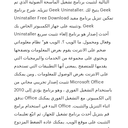
التالية لتثبيت برنامج تشغيل الماسحة الضوئية الذي تم
تنزيله. شرح برنامج Geek Uninstaller. يتيح لك Geek
Uninstaller Free Download تمكين تنزيل برنامج مفيد
وتثبيته على جهاز الكمبيوتر الخاص بك. Geek
Uninstaller أحدث إصدار هو برنامج إلغاء تثبيت سريع
وفعال ومحمول. ما الويب ؟. الويب هو" نظام معلوماتي
ضخم على الانترنت يقوم بعرض المعلومات وتصفحها
ويحتوي على مجموعة من الخدمات والبرمجيات التي
يقدمها للمتصفح ,بمعنى أنها التطبيقات التي تستخدم
على الانترنت بغرض الوصول للمعلومات , ومن يمكنك
تثبيت إصدار تجريبي مجاني من Microsoft Office
2010 باستخدام التشغيل الفوري ، وهو برنامج يؤدي إلى
تدفق Office إلى الكمبيوتر. مع التشغيل الفوري يمكنك
البدء في استخدام برامج Office اثناء التنزيل والتثبيت.
قم بتنزيل أحدث برنامج تشغيل للجهاز، ثم اتبّع تعليمات
التثبيت على موقع الويب. يمكنك عاده الضغط المزدوج