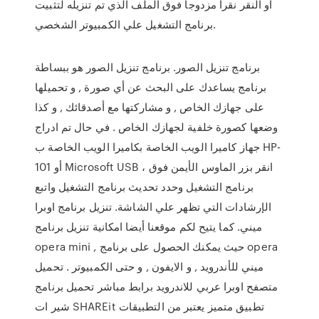
أو النقر نقرا مزدوجا فوق الملف الذي تم تنزيله لتثبيت
برنامج التشغيل علي الكمبيوتر الشخصي.
برنامج تنزيل الصور. برنامج تنزيل الصور هو ببساطة
برنامج يساعدك على البحث عن أي صورة , و تحميلها
على جهازك الخاص , و مشاركتها مع أصدقائك , و كذا
وضعها كصورة خلفية لجهازك الخاص . في حال تم ادراج
جهاز كاميرا الويب الخاصة بكاميرا الويب الخاصة ب HP-
101 أو Microsoft USB ، انقر بزر الماوس الأيمن فوق
برنامج التشغيل وحدد تحديث برنامج التشغيل واتبع
الإرشادات التي تظهر علي الشاشة. تنزيل برنامج اوبرا
ميني. كما يتيح لكم موقعنا أيضا امكانية تنزيل برنامج
opera mini , حيث يمكنك الحصول على برنامج opera
ميني للأندرويد , و الايفون , و حتى الكمبيوتر . تحميل
متصفح اوبرا عربي للاندرويد برابط مباشر تحميل برنامج
شير ات SHAREit تطبيق متميز يعتبر من التطبيقات