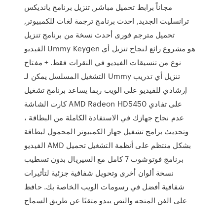
مجاناً برابط تحميل مباشر, تنزيل برنامج يانديكس
ترانسليت الجديد, احدث برنامج ترجمة لغات للكمبيوتر,
تحميل مترجم فورى أحدث نسخة من برنامج تنزيل
الفيديو Ummy Keygen هو مشروع رائع لنجاح تنزيل أي
نوع من تنسيقات الفيديو في النقرات فقط. + مفتاح
التشغيل المسلسل يمكن لـ Ummy تنزيل أي تدريب
إرشادي للفيديو على الويب ربما يساعد برنامج تشغيل
كارت الشاشة AMD Radeon HD5450 على تفادي
عدم نجاح جهازك في الاستفادة الكاملة من البطاقة ،
وتحديث برامج تشغيل جهاز الكمبيوتر المحمول لبطاقة
الفيديو AMD بشكل منتظم على أنظمة التشغيل تحميل
برنامج فوتوشوب 7 كامل مع السيريال بدون تسطيب
نسخة ألوان أخرى وتحويل شفافية جزئية لتأثيرات
شفافية أفضل في رسومات الويب الخاصة بك. حافظ
على الفن المتجه والنص يبدو متقنًا عن طريق السماح