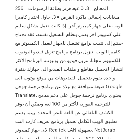
المعالج = 3. 0 غيغاهرتز بطاقة الرسومات = 256
ميغابايت إجمالي ذاكرة القرص = 3. حاول اختبار كاميرا
الويب على جهاز كمبيوتر آخر. إذا كانت تعمل بشكلٍ سليم
على كمبيوتر آخر يعمل بنظام التشغيل نفسه، فقد تحتاج
حينئذٍ إلى تثبيت برامج تشغيل للجهاز ليعمل الكمبيوتر مع
كاميرا الويب. تنزيل برنامج برنامج تنزيل فيديو اليوتيوب
للكمبيوتر مجانا. تنزيل فيديو من يوتيوب. البرنامج الاكثر
انتشارا لتحميل مقاطع و ملفات الفيديو الى جهازك بنقرة
واحدة يقوم بتحميل الفيديوهات من موقع يوتوب الى
صيغة متوافقة مع نبذة عن برنامج ترجمة جوجل Google
Translate. يحتوي برنامج ترجمة جوجل على دعم مدمج
للترجمة الفورية لأكثر من 100 لغة ويمكن أن يوفر
الكشف التلقائي عن اللغة للنص المحدد. بينما يدعم
تطبيق الويب الكامل تحميل برنامج تعريف كارت النت
لاى جهاز كمبيوتر Realtek LAN بسهولة. Net3arabi
يناير 30, 2021. تعريف كارت النت من اهم تعريفات