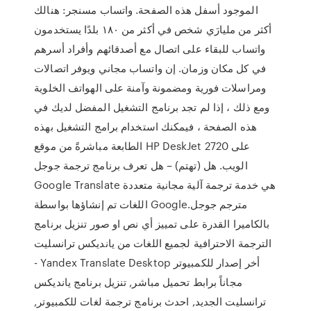
الموجود أسفل هذه الصفحة. واتساب مسنجر: هنالك
أكثر من مليارَي شخص في أكثر من ١٨٠ بلدًا يستخدمون
واتساب للبقاء على اتصال مع أصدقائهم وأفراد أسرهم
في كل مكان وزمان. إن واتساب مجاني ويوفر اتصالات
ومراسلات فورية ومضمونة وآمنة على الهواتف الخلوية
ومع ذلك ، إذا لم تجد برنامج التشغيل المفضل لديك في
هذه الصفحة ، فيمكنك استخدام برامج التشغيل بهذه
الطابعة مباشرةً من موقع HP DeskJet 2720 على
الويب. هل (تهتم) – هل تعرف برنامج ترجمة جوجل
Google Translate هي خدمة ترجمة آلية مجانية متعددة
اللغات تم إنشاؤها بواسطة Google.مترجم جوجل
بالكاميرا القدرة على تمييز أي نص او صور تنزيل برنامج
الترجمة الاحترافية لجميع اللغات من يانديكس ترانسليت
- Yandex Translate Desktop أخر إصدار للكمبيوتر
مجاناً برابط تحميل مباشر, تنزيل برنامج يانديكس
ترانسليت الجديد, احدث برنامج ترجمة لغات للكمبيوتر,