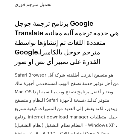
تحميل مترجم فورى
برنامج ترجمة جوجل Google
Translate هي خدمة ترجمة آلية مجانية
متعددة اللغات تم إنشاؤها بواسطة
Google.مترجم جوجل بالكاميرا
القدرة على تمييز أي نص او صور
Safari Browser هو متصفح انترنت أطلقته شركة آبل
من أجل توفير خدمة تصفح الويب لمستخدمي أجهزة ماك
Mac OS ويعتبر أفضل برنامج تصفح ويب بالنسبة لهذا
النظام و متصفح Safari متوفر كذلك بنسخة لأجهزة
ويندوز، لكنه يفتقر إلى العديد من المميزات كيفية تسريع
برنامج internet download manager حمل. متطلبات
النظام نظام التشغيل (نظام التشغيل) = Windows XP ،
Vista ، 7 ، 8 ، 8. 1 و 10 CPU = Intel Core 2 Duo