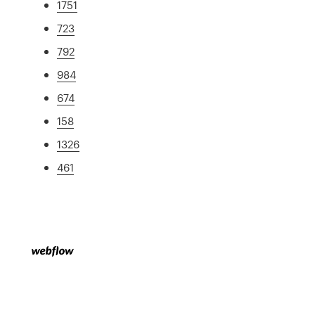
1751
723
792
984
674
158
1326
461