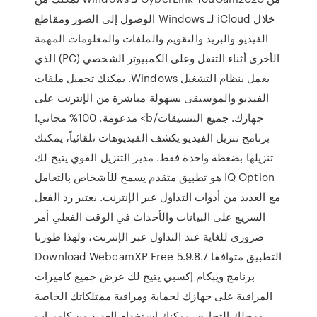
خلال iCloud لـ Windows الوصول إلى الصور ومقاطع
الفيديو والبريد والتقويم والملفات والمعلومات المهمة
الأخرى أثناء التنقل وعلى الكمبيوتر الشخصي (PC) الذي
يعمل بنظام التشغيل Windows. يمكنك تحميل ملفات
الفيديو والموسيقى بسهولة مباشرة من الإنترنت على
جهازك. جميع التنسيقات/b> مدعومة. 100% مجاني!
برنامج تنزيل الفيديو يكشف الفيديوهات تلقائياً، يمكنك
تنزيلها بضغطة واحدة فقط. مدير التنزيل القوي يتيح لك
IQ Option هو تطبيق متقدم يسمح للأشخاص بالتعامل
مع العديد من أدوات التداول عبر الإنترنت. يعتبر رد الفعل
السريع على البيانات والأحداث في الوقت الفعلي أمر
ضروري للغاية عند التداول عبر الإنترنت، ولهذا طورنا
التطبيق متوافقا Download WebcamXP Free 5.9.8.7
برنامج ويبكام إكسبي يتيح لك عرض جميع كاميرات
المراقبة على جهازك لحماية ومراقبة ممتلكاتك الخاصة
ومحلك التجاري، يمكنك استخدام العديد من كاميرات