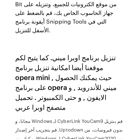
Bit من موقع الكترونيات للجميع، وتنزيله على
جهاز الحاسوب الخاص بك، قم بالضغط على
أيقونة برنامج Snipping Tools التي في
الأسفل للتنزيل.
تنزيل برنامج اوبرا ميني. كما يتيح لكم
موقعنا أيضا امكانية تنزيل برنامج
opera mini , حيث يمكنك الحصول
على برنامج opera ميني للأندرويد , و
الايفون , و حتى الكمبيوتر . تحميل
متصفح اوبرا عربي
‫قم بنتزيل CyberLink YouCam9 لـ Windows مجانا، و
بدون فيروسات، من Uptodown. قم بتجريب آخر إصدار
من CyberLink YouCam2020 لـ Windows يمكنك من