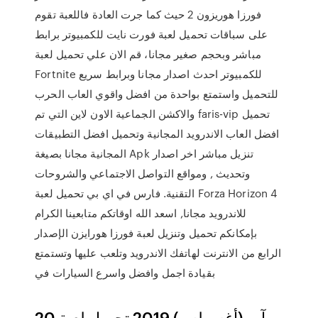
فورزا هوريزون 2 حيث كما جرت العادة فاللعبة تقوم
على سباقات تحميل لعبة فورت نايت للكمبيوتر برابط
مباشر وبحجم صغير مجانا، قم الان علي تحميل لعبة
Fortnite للكمبيوتر احدث اصدار مجانا وبرابط سريع
للتحميل واستمتع بواحدة من افضل واقوي العاب الحرب
والاكشن الجماعية الاون لاين التي تم faris-vip تحميل
افضل العاب الاندرويد المجانية وتحميل افضل التطبيقات
المجانية مجانا بصيغة Apk تنزيل مباشر اخر اصدار
وتحديث , ومواقع التواصل الاجتماعي والشروحات
التقنية. فارس في اي بي تحميل لعبة Forza Horizon 4
للاندرويد مجانا, اسعد الله اوقاتكم متابعينا الكرام
بإمكانكم تحميل وتنزيل لعبة فورزا هورايزن الإصدار
الرابع من الانترنت لهاتفك الاندرويد وتلعب عليها وتستمتع
بقيادة اجمل وافضل واسرع السيارات في
20 آب (أغسطس) 2019 تحميل لعبة