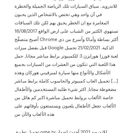
للاندرويد. سياق السيارات تلك الرياضة الجميلة والخطرة
في آن واحد وهي تختص بالاشخاص الذين يحبون
المغامرة مع ان الخطر يحيق بهم لكن تلك السباقات
تستهوي الكثير من الشباب على ارض الواقع 16/08/2017
أصبح متصفَّح Chrome أكثر بساطة وأمانًا وأسرع من ذي
قبل بفضل ميزات Google الذكية. 21/02/2021 تحميل
لعبة فورزا هورايزن 3 للكمبيوتر برابط مباشر مجانا, حمل
هذا اللعبة التي تتكون من العشرات من السيارات بجميع
الأشكال والأنواع منها سيارة لمبرقيني هوركان وهذه
[…] تحميل العاب كمبيوتر والحاسوب كاملة برابط مباشر
مضغوطة مجانا, اكثر شيء طلبه المستخدمين والأطفال
خاصة الألعاب بروابط تحميل مباشرة اكبر كم هائل من
الألعاب تجعل الأطفال يلعبون ويستمتعون بأوقاتهم على
هذه الألعاب والآن من
تحميل تطبيق ome tv للاندرويد 2021 أحدث اصدار