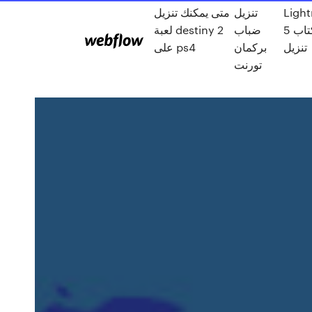
Ligh
تنزيل
متى يمكنك تنزيل
5 كتاب pdf
ضباب
لعبة destiny 2
تنزيل
بركمان
على ps4
تورنت