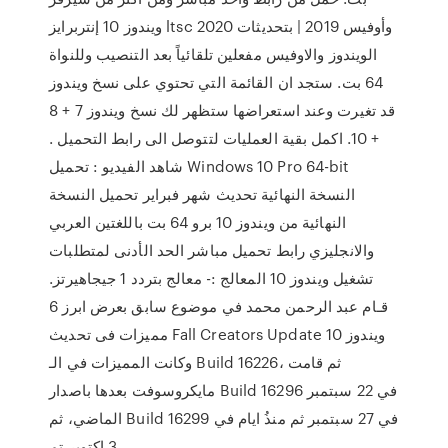
ويندوز 10 إنتربرايز ltsc وأوفيس 2019 | بتحديثات 2020
الويندوز والاوفيس مفعلين تلقائياً بعد التنصيب وللنواة
64 بت. ستجد ان القائمة التي تحتوي على نسخ ويندوز
قد تغيرت وعند استعراضها ستظهر لك نسخ ويندوز 7 + 8
+ 10. اكمل بقية العمليات لتتوصل الى رابط التحميل .
شاهد الفيديو : تحميل Windows 10 Pro 64-bit
النسخة النهائية تحديث شهر فبراير تحميل النسخة
النهائية من ويندوز 10 برو 64 بت باللغتين العربي
والانجليزي رابط تحميل مباشر الحد الأدنى لمتطلبات
تشغيل ويندوز 10 المعالج :- معالج بتردد 1 جيجاهيرتز.
قـام عبد الرحمن محمد في موضوع سابق بعرض ابرز 6
مميزات فى تحديث Fall Creators Update ويندوز 10
وكانت المميزات في الـ Build 16226، ثم قامت
مايكروسوفت بعدها باصدار Build 16296 في 22 سبتمبر
الماضي، ثم Build 16299 في 27 سبتمبر ثم منذُ ايام في
3 اكتوبر تم