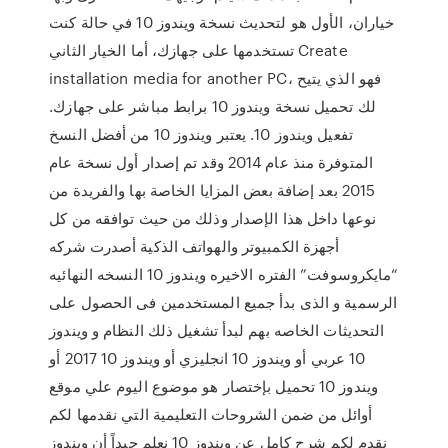
خياران، الأول هو لتحديث نسخة ويندوز 10 في حالة كنت
تستخدمها على جهازك، أما الخيار الثاني Create
installation media for another PC، فهو الذي يتيح
لك تحميل نسخة ويندوز 10 برابط مباشر على جهازك.
تفعيل ويندوز 10. يعتبر ويندوز 10 من أفضل النسخ
المتوفرة منذ عام 2014 وقد تم إصدار أول نسخة عام
2015 بعد إضافة بعض المزايا الخاصة بها والفريدة من
نوعها داخل هذا الإصدار وذلك من حيث توافقه من كل
أجهزة الكمبيوتر والهواتف الذكية أصدرت شركه
“مايكروسوفت” الفتره الاخيره ويندوز 10 النسخه النهائيه
الرسمية و الذى بدأ جميع المستخدمين فى الحصول على
التحديثات الخاصه بهم لبدأ تشغيل ذلك النظام و ويندوز
10 عربي أو ويندوز 10 انجليزي أو ويندوز 10 2017 أو
ويندوز 10 تحميل بإختصار هو موضوع اليوم علي موقع
أوائل من ضمن الشروحات التعليمية التي نقدمها لكم
نقدم لكم شرح كامل عن ويندوز 10 نعلم جيداً أن ويندوز