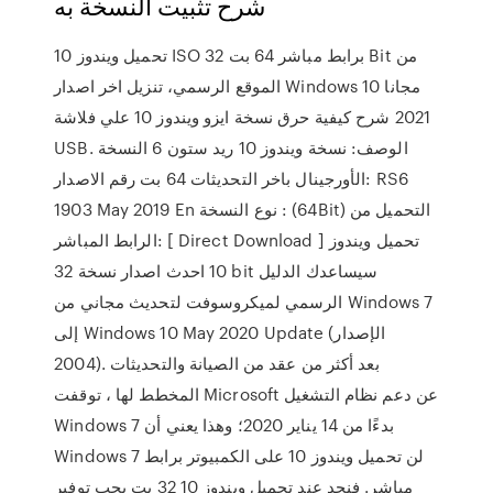
شرح تثبيت النسخة به
تحميل ويندوز 10 ISO برابط مباشر 64 بت 32 Bit من
الموقع الرسمي، تنزيل اخر اصدار Windows 10 مجانا
2021 شرح كيفية حرق نسخة ايزو ويندوز 10 علي فلاشة
USB. الوصف: نسخة ويندوز 10 ريد ستون 6 النسخة
الأورجينال باخر التحديثات 64 بت رقم الاصدار: RS6
1903 May 2019 En نوع النسخة : (64Bit) التحميل من
الرابط المباشر: [ Direct Download ] تحميل ويندوز
10 احدث اصدار نسخة 32 bit سيساعدك الدليل
الرسمي لميكروسوفت لتحديث مجاني من Windows 7
إلى Windows 10 May 2020 Update (الإصدار
2004). بعد أكثر من عقد من الصيانة والتحديثات
المخطط لها ، توقفت Microsoft عن دعم نظام التشغيل
Windows 7 بدءًا من 14 يناير 2020؛ وهذا يعني أن
Windows 7 لن تحميل ويندوز 10 على الكمبيوتر برابط
مباشر. فنجد عند تحميل ويندوز 10 32 بت يجب توفير