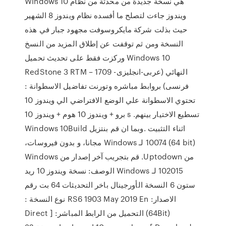
Windows 10 هي نسخة جديدة من محدثة من نظام
ويندوز جاءت لتصلح ما أفسده نظام ويندوز 8 الشهير
حيث بذلت شركة مايكروسوفت مجهود جبار في هذه
النسخة ومن ثم توقفت عن إطلاق المزيد من النسخ
وركزت فقط على تحديث تحميل Windows 10
RedStone 3 RTM – 1709 النهائي (عربى-انجليزى-
فرنسى) بروابط مباشره وتورنت تفاضيل الاسطوانة :
تحتوي الاسطوانة علي الوضع الافتراضي الي ويندوز 10
برو + ويندوز 10 هوم + ويندوز 10 s .تسطيع الاختيار بينهم
اثناء التثبيت .وبما ان ‫قم بنتزيل Windows 10Build
10074 (64 bit) لـ Windows مجانا، و بدون فيروسات،
من Uptodown. قم بتجريب آخر إصدار من Windows
102015 لـ Windows الوصف: نسخة ويندوز 10 ريد
ستون 6 النسخة الأورجينال باخر التحديثات 64 بت رقم
الاصدار: RS6 1903 May 2019 En نوع النسخة :
(64Bit) التحميل من الرابط المباشر: [ Direct