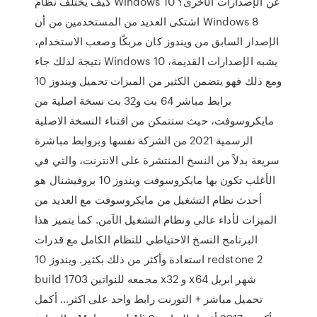
كيف يختلف نظام Windows 10 عن الإصدارات الأخرى؟
اشتكى العديد من المستخدمين من أن Windows 8
الإصدار السابق من ويندوز كان مربكًا وصعب الاستخدام،
نتيجة لذلك جاء Windows 10 يشبه الإصدارات القديمة،
ومع ذلك فهو يتضمن الكثير من الميزات تحميل ويندوز 10
برابط مباشر 64 بت و32 بت نسخة اصلية من
مايكروسوفت، حيث ستتمكن من اقتناء النسخة الاصلية
الرسمية 2021 من الشركة نفسها وبروابط مباشرة
سريعة بدلاً من النسخ المنتشرة على الانترنت، والتي في
الأغلب تكون بها مايكروسوفت ويندوز 10 بروفيشنال هو
أحدث نظام التشغيل من مايكروسوفت مع العديد من
الميزات لأداء عالي ونظام التشغيل الآمن. كما يتميز هذا
البرنامج النسخ الاحتياطي للنظام الكامل مع قدرات
استعادة وأكثر من ذلك بكثير. ويندوز 10 redstone 2
build 1703 مجمعه للنواتين x32 و x64 شهر ابريل
تحميل مباشر + التورنت رابط واحد على اكثر… أكمل